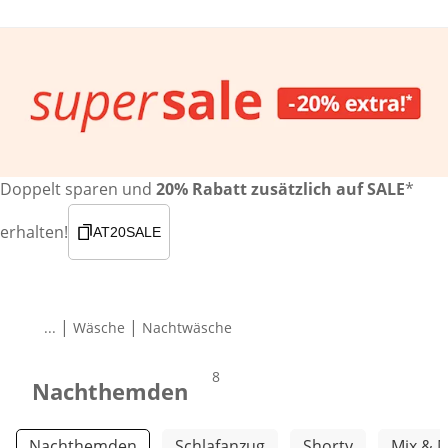
Doppelt sparen und
20% Rabatt zusätzlich auf SALE
*
erhalten!
AT20SALE
|
|
...
Wäsche
Nachtwäsche
Produkte
8
Nachthemden
Weitere Kategorien überspringen
Nachthemden
Schlafanzug
Shorty
Mix & 