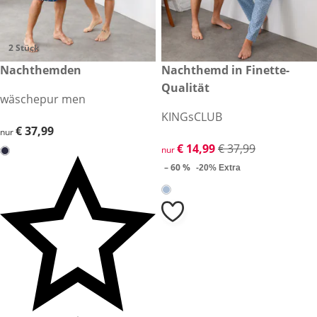
2 Stück
€ 37,99
Nachthemden
reduzierter Preis € 14,99, vor
Nachthemd in Finette-
-60 %
Qualität
wäschepur men
KINGsCLUB
€ 37,99
€ 37,99
nur
reduzierter Preis € 14,99, vor
€ 14,99
€ 37,99
nur
– 60 %
-20% Extra