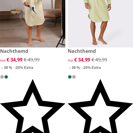
reduzierter Preis € 34,99, vorheriger Preis: € 49,99
Nachthemd
reduzierter Preis € 34,99, vor
Nachthemd
-30 %
-30 %
reduzierter Preis € 34,99, vorheriger Preis: € 49,99
€ 34,99
€ 49,99
reduzierter Preis € 34,99, vor
€ 34,99
€ 49,99
nur
nur
– 30 %
– 30 %
-20% Extra
-20% Extra