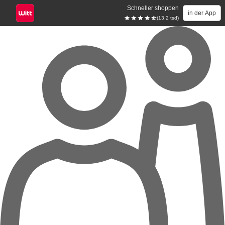
Schneller shoppen
in der App
(13.2 tsd)
Zum Hauptinhalt springen