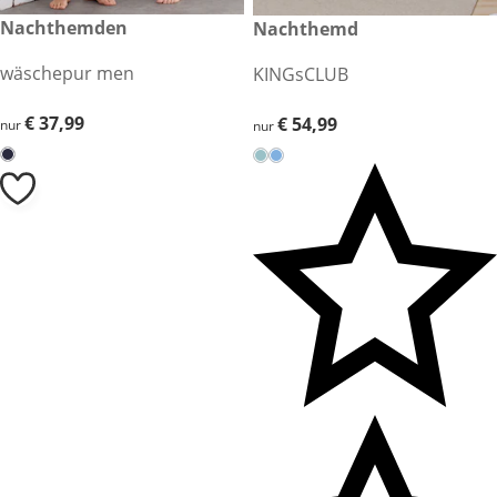
€ 37,99
Nachthemden
€ 54,99
Nachthemd
wäschepur men
KINGsCLUB
€ 37,99
€ 37,99
€ 54,99
€ 54,99
nur
nur