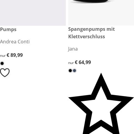
€ 64,99
Spangenpumps mit
€ 89,99
Pumps
Klettverschluss
Andrea Conti
Jana
€ 89,99
€ 89,99
nur
€ 64,99
€ 64,99
nur