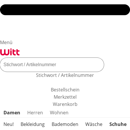
Menü
Stichwort / Artikelnummer
Bestellschein
Merkzettel
Warenkorb
Produktkategorien überspringen
Damen
Herren
Wohnen
Neu!
Bekleidung
Bademoden
Wäsche
Schuhe