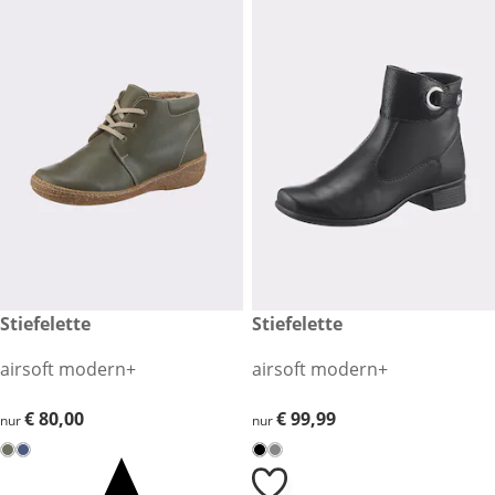
€ 80,00
Stiefelette
€ 99,99
Stiefelette
airsoft modern+
airsoft modern+
€ 80,00
€ 80,00
€ 99,99
€ 99,99
nur
nur