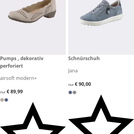
€ 89,99
Pumps , dekorativ
€ 90,00
Schnürschuh
perforiert
Jana
airsoft modern+
€ 90,00
€ 90,00
nur
€ 89,99
€ 89,99
nur