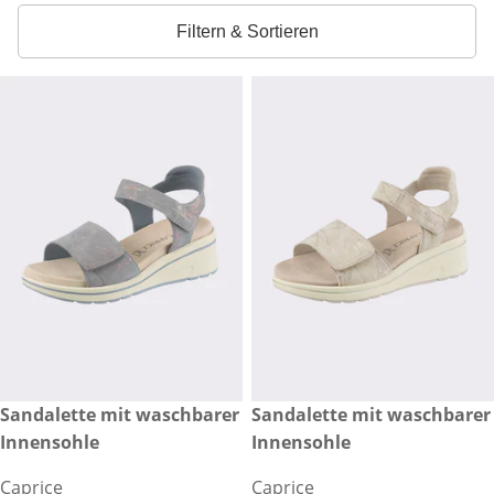
Filtern & Sortieren
€ 90,00
Sandalette mit waschbarer
€ 90,00
Sandalette mit waschbarer
Innensohle
Innensohle
Caprice
Caprice