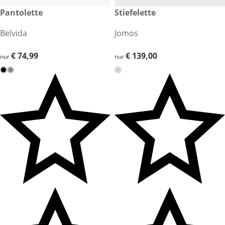
€ 74,99
Pantolette
€ 139,00
Stiefelette
Belvida
Jomos
€ 74,99
€ 74,99
€ 139,00
€ 139,00
nur
nur