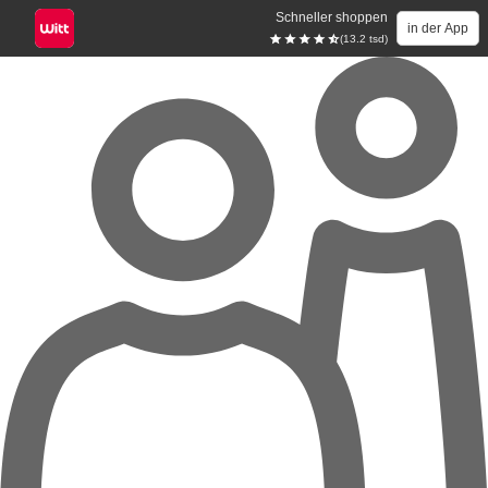
Schneller shoppen
in der App
(13.2 tsd)
Zum Hauptinhalt springen