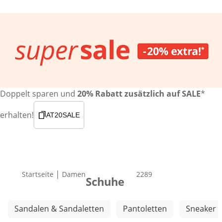
Doppelt sparen und
20% Rabatt zusätzlich auf SALE
*
erhalten!
AT20SALE
|
Startseite
Damen
Produkte
2289
Schuhe
Weitere Kategorien überspringen
Sandalen & Sandaletten
Pantoletten
Sneaker