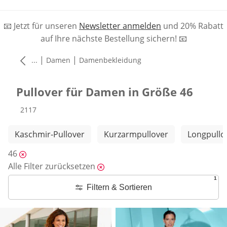
📧 Jetzt für unseren
Newsletter anmelden
und 20% Rabatt
auf Ihre nächste Bestellung sichern! 📧
|
|
...
Damen
Damenbekleidung
Pullover für Damen in Größe 46
Produkte
2117
Weitere Kategorien überspringen
Kaschmir-Pullover
Kurzarmpullover
Longpullo
46
Alle Filter zurücksetzen
1
Filtern & Sortieren