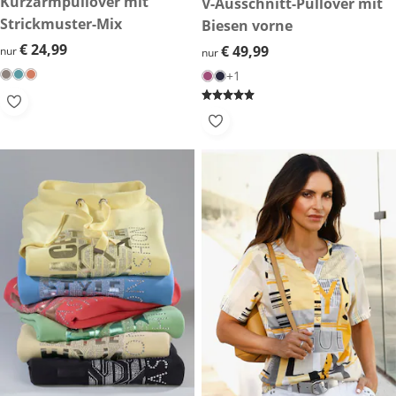
€ 24,99
Kurzarmpullover mit
€ 49,99
V-Ausschnitt-Pullover mit
Strickmuster-Mix
Biesen vorne
€ 24,99
€ 24,99
€ 49,99
€ 49,99
nur
nur
+1