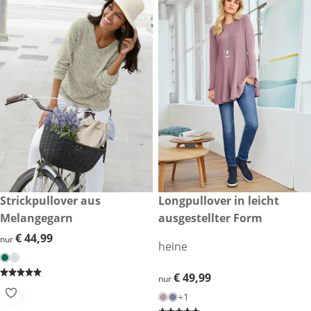
€ 44,99
Strickpullover aus
€ 49,99
Longpullover in leicht
Melangegarn
ausgestellter Form
€ 44,99
€ 44,99
nur
heine
€ 49,99
€ 49,99
nur
+1