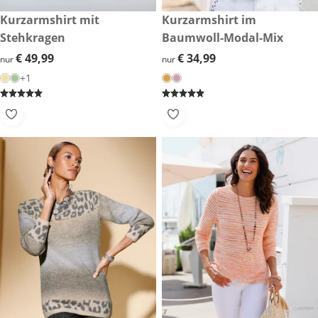
€ 49,99
Kurzarmshirt mit
€ 34,99
Kurzarmshirt im
Stehkragen
Baumwoll-Modal-Mix
€ 49,99
€ 49,99
€ 34,99
€ 34,99
nur
nur
+1