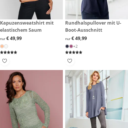
€ 49,99
Kapuzensweatshirt mit
€ 49,99
Rundhalspullover mit U-
elastischem Saum
Boot-Ausschnitt
€ 49,99
€ 49,99
€ 49,99
€ 49,99
nur
nur
+2