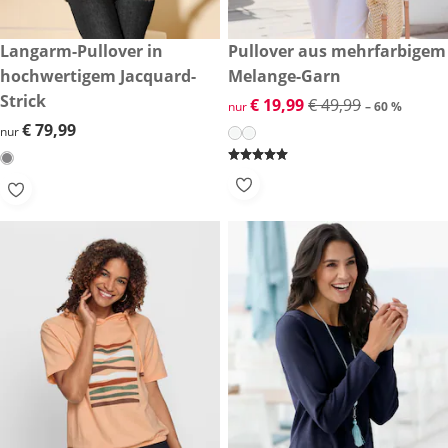
€ 79,99
Langarm-Pullover in
reduzierter Preis € 19,99, vor
Pullover aus mehrfarbigem
-60 %
hochwertigem Jacquard-
Melange-Garn
Strick
reduzierter Preis € 19,99, vor
€ 19,99
€ 49,99
nur
– 60 %
€ 79,99
€ 79,99
nur