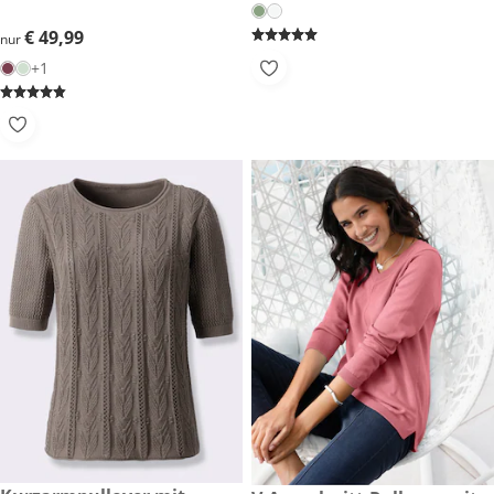
€ 49,99
€ 49,99
nur
+1