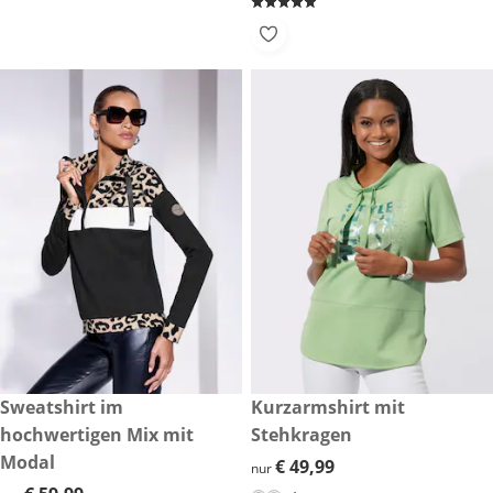
€ 59,99
Sweatshirt im
€ 49,99
Kurzarmshirt mit
hochwertigen Mix mit
Stehkragen
Modal
€ 49,99
€ 49,99
nur