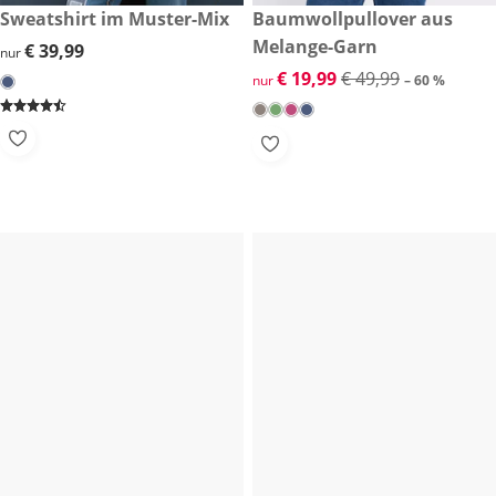
€ 39,99
Sweatshirt im Muster-Mix
reduzierter Preis € 19,99, vor
Baumwollpullover aus
-60 %
Melange-Garn
€ 39,99
€ 39,99
nur
reduzierter Preis € 19,99, vor
€ 19,99
€ 49,99
nur
– 60 %