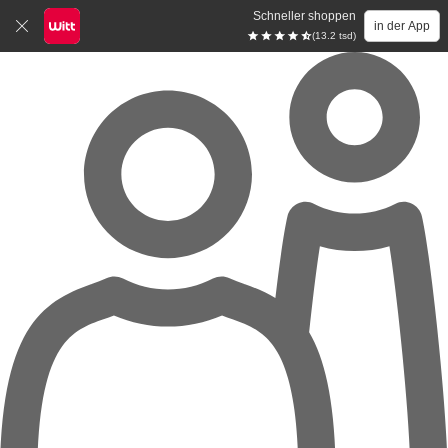
Schneller shoppen
in der App
(13.2 tsd)
Zum Hauptinhalt springen