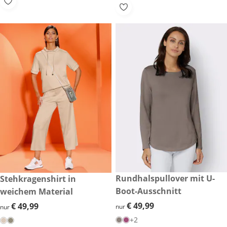
€ 49,99
Rundhalspullover mit U-
€ 49,99
Stehkragenshirt in
Boot-Ausschnitt
weichem Material
€ 49,99
€ 49,99
€ 49,99
€ 49,99
nur
nur
+2