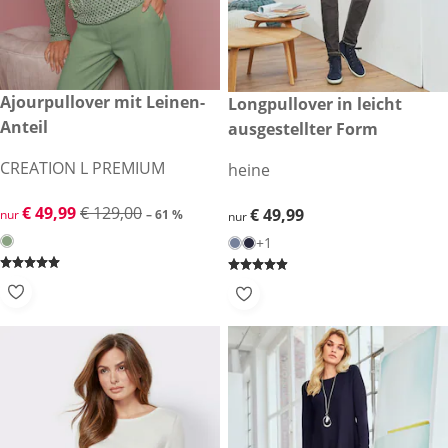
reduzierter Preis € 49,99, vorheriger Preis: € 129,00
Ajourpullover mit Leinen-
€ 49,99
Longpullover in leicht
-61 %
Anteil
ausgestellter Form
CREATION L PREMIUM
heine
reduzierter Preis € 49,99, vorheriger Preis: € 129,00
€ 49,99
€ 129,00
€ 49,99
€ 49,99
nur
– 61 %
nur
+1