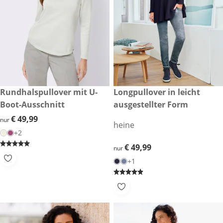
€ 49,99
Rundhalspullover mit U-
€ 49,99
Longpullover in leicht
Boot-Ausschnitt
ausgestellter Form
€ 49,99
€ 49,99
nur
heine
+2
€ 49,99
€ 49,99
nur
+1