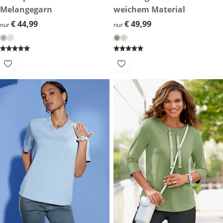
Melangegarn
weichem Material
€ 44,99
€ 44,99
€ 49,99
€ 49,99
nur
nur