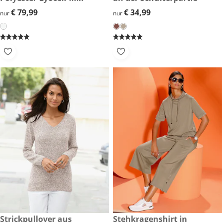
€ 79,99
€ 79,99
€ 34,99
€ 34,99
nur
nur
€ 44,99
Strickpullover aus
€ 49,99
Stehkragenshirt in