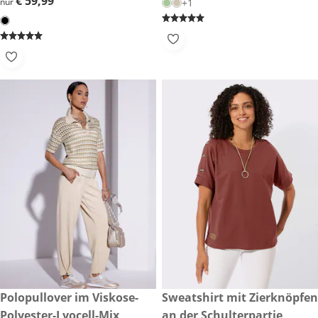
€ 59,99
€ 59,99
nur
+1
€ 79,99
Polopullover im Viskose-
€ 34,99
Sweatshirt mit Zierknöpfen
Polyester-Lyocell-Mix
an der Schulterpartie