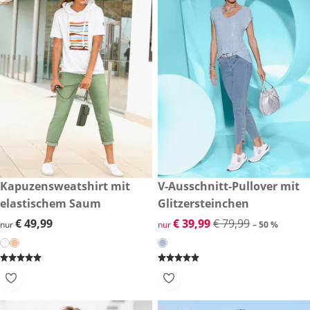
€ 49,99
Kapuzensweatshirt mit
reduzierter Preis € 39,99, vor
V-Ausschnitt-Pullover mit
-50 %
elastischem Saum
Glitzersteinchen
€ 49,99
€ 49,99
reduzierter Preis € 39,99, vor
€ 39,99
€ 79,99
nur
nur
– 50 %