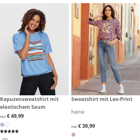
Neu
€ 49,99
Kapuzensweatshirt mit
€ 39,99
Sweatshirt mit Leo-Print
elastischem Saum
heine
€ 49,99
€ 49,99
nur
€ 39,99
€ 39,99
nur