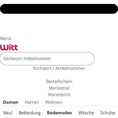
Menü
Stichwort / Artikelnummer
Bestellschein
Merkzettel
Warenkorb
Produktkategorien überspringen
Damen
Herren
Wohnen
Neu!
Bekleidung
Bademoden
Wäsche
Schuhe