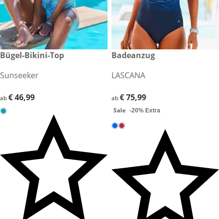
€ 46,99
Bügel-Bikini-Top
€ 75,99
Badeanzug
Sale
Sunseeker
LASCANA
€ 46,99
€ 46,99
€ 75,99
€ 75,99
ab
ab
Sale
-20% Extra