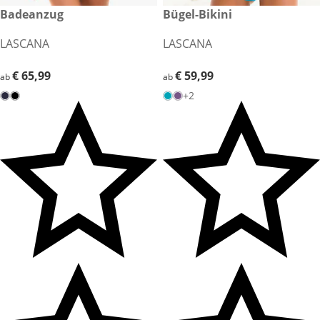
€ 65,99
Badeanzug
€ 59,99
Bügel-Bikini
LASCANA
LASCANA
€ 65,99
€ 65,99
€ 59,99
€ 59,99
ab
ab
+2