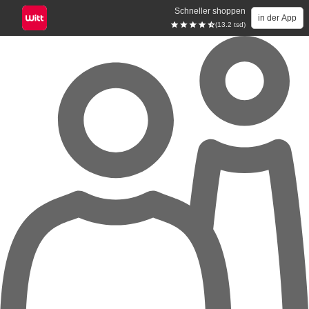
Schneller shoppen
in der App
(13.2 tsd)
Zum Hauptinhalt springen