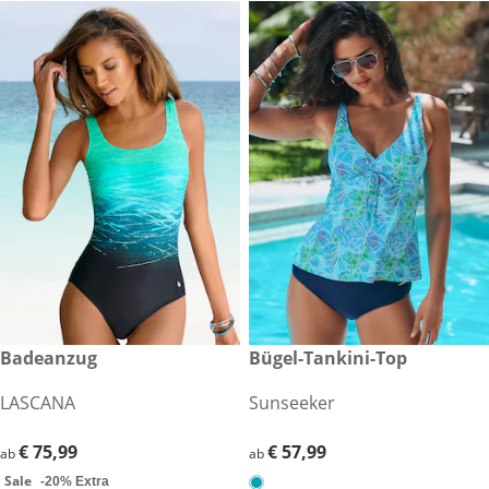
€ 75,99
Badeanzug
€ 57,99
Bügel-Tankini-Top
Sale
LASCANA
Sunseeker
€ 75,99
€ 75,99
€ 57,99
€ 57,99
ab
ab
Sale
-20% Extra