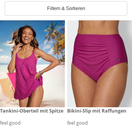
Filtern & Sortieren
€ 59,99
Tankini-Oberteil mit Spitze
€ 24,99
Bikini-Slip mit Raffungen
feel good
feel good