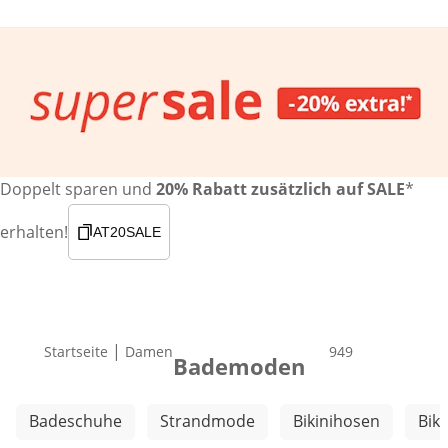
Doppelt sparen und
20% Rabatt zusätzlich auf SALE
*
erhalten!
AT20SALE
|
Startseite
Damen
Produkte
949
Bademoden
Weitere Kategorien überspringen
Badeschuhe
Strandmode
Bikinihosen
Biki