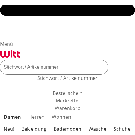
Menü
Stichwort / Artikelnummer
Bestellschein
Merkzettel
Warenkorb
Produktkategorien überspringen
Damen
Herren
Wohnen
Neu!
Bekleidung
Bademoden
Wäsche
Schuhe