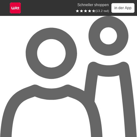
Schneller shoppen
in der App
(13.2 tsd)
Zum Hauptinhalt springen