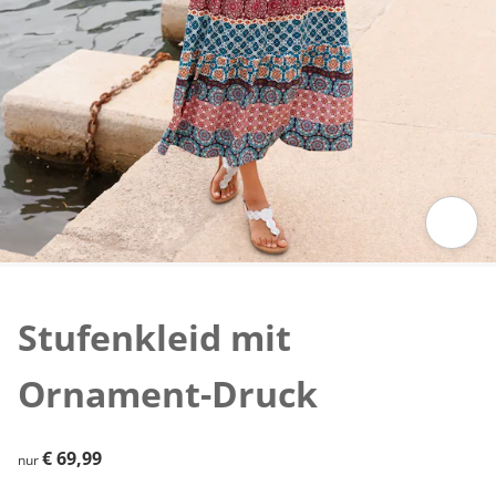
Zum Vergrößern auf das Bild klicken
Stufenkleid mit
Ornament-Druck
€ 69,99
€ 69,99
nur