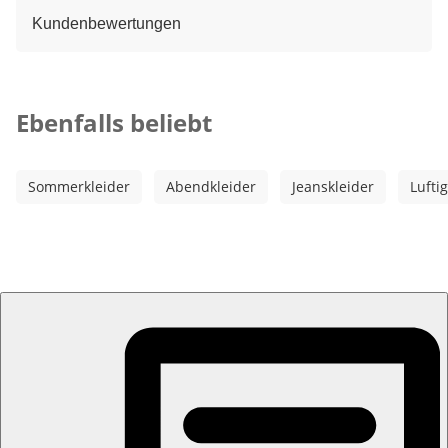
Kundenbewertungen
Kategorie-Empfehlungen überspringen
Ebenfalls beliebt
Sommerkleider
Abendkleider
Jeanskleider
Lufti