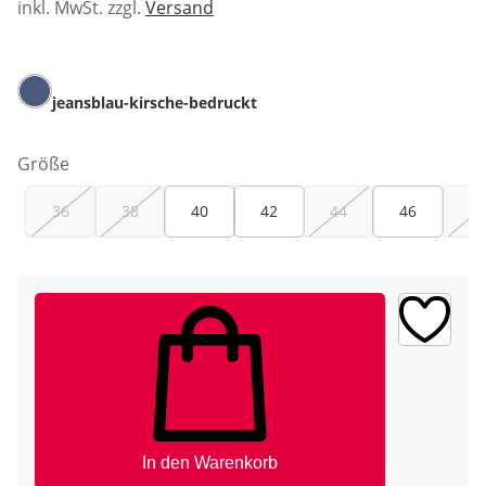
inkl. MwSt. zzgl.
Versand
jeansblau-kirsche-bedruckt
Größe
36
38
40
42
44
46
48
In den Warenkorb