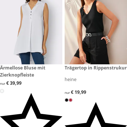
€ 39,99
Ärmellose Bluse mit
€ 19,99
Trägertop in Rippenstrukur
Zierknopfleiste
heine
€ 39,99
€ 39,99
nur
€ 19,99
€ 19,99
nur