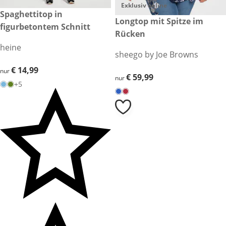
Exklusiv online
€ 14,99
Spaghettitop in
€ 59,99
Longtop mit Spitze im
figurbetontem Schnitt
Rücken
heine
sheego by Joe Browns
€ 14,99
€ 14,99
nur
€ 59,99
€ 59,99
nur
+5