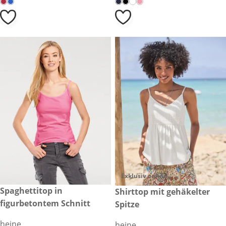
Exklusiv online
€ 14,99
Spaghettitop in
€ 39,99
Shirttop mit gehäkelter
figurbetontem Schnitt
Spitze
heine
heine