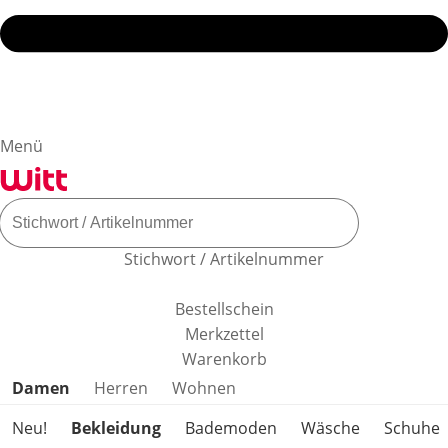
Menü
Stichwort / Artikelnummer
Bestellschein
Merkzettel
Warenkorb
Produktkategorien überspringen
Damen
Herren
Wohnen
Neu!
Bekleidung
Bademoden
Wäsche
Schuhe