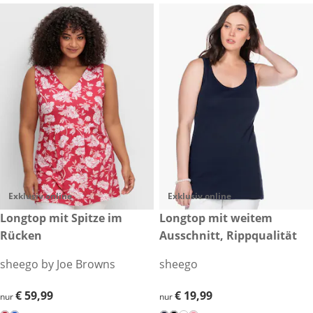
Exklusiv online
Exklusiv online
€ 59,99
Longtop mit Spitze im
€ 19,99
Longtop mit weitem
Rücken
Ausschnitt, Rippqualität
sheego by Joe Browns
sheego
€ 59,99
€ 59,99
€ 19,99
€ 19,99
nur
nur