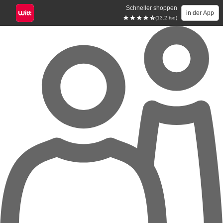
Schneller shoppen
in der App
(13.2 tsd)
Zum Hauptinhalt springen