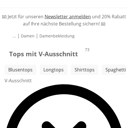
📧 Jetzt für unseren
Newsletter anmelden
und 20% Rabatt
auf Ihre nächste Bestellung sichern! 📧
|
|
...
Damen
Damenbekleidung
Produkte
73
Tops mit V-Ausschnitt
Weitere Kategorien überspringen
Blusentops
Longtops
Shirttops
Spaghetti
V-Ausschnitt