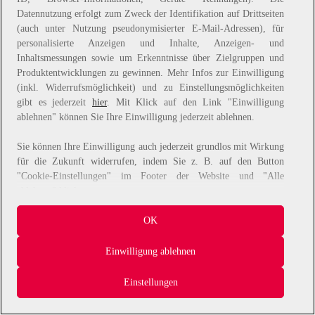
Datennutzung erfolgt zum Zweck der Identifikation auf Drittseiten
information).
(auch unter Nutzung pseudonymisierter E-Mail-Adressen), für
personalisierte Anzeigen und Inhalte, Anzeigen- und
Inhaltsmessungen sowie um Erkenntnisse über Zielgruppen und
Produktentwicklungen zu gewinnen. Mehr Infos zur Einwilligung
(inkl. Widerrufsmöglichkeit) und zu Einstellungsmöglichkeiten
gibt es jederzeit
hier
. Mit Klick auf den Link "Einwilligung
ablehnen" können Sie Ihre Einwilligung jederzeit ablehnen.
Sie können Ihre Einwilligung auch jederzeit grundlos mit Wirkung
für die Zukunft widerrufen, indem Sie z. B. auf den Button
"Cookie-Einstellungen" im Footer der Website und "Alle
ablehnen" klicken.
Datennutzungen
OK
Wir arbeiten mit Partnern zusammen, die von Ihrem Endgerät
Einwilligung ablehnen
abgerufene Daten (Trackingdaten) oder die von uns übermittelten
pseudonymisierten Daten zur Aussteuerung unserer Werbung sowie
Einstellungen
zu eigenen Zwecken (z.B. Profilbildungen) / zu Zwecken Dritter
verarbeiten. Vor diesem Hintergrund erfordert nicht nur die
Erhebung der Trackingdaten bzw. die Übermittlung Ihrer