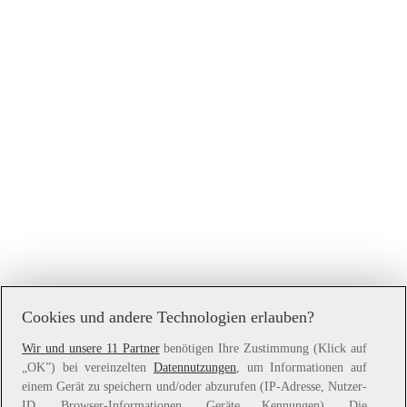
Cookies und andere Technologien erlauben?
Wir und unsere 11 Partner
benötigen Ihre Zustimmung (Klick auf
„OK”) bei vereinzelten
Datennutzungen
, um Informationen auf
Application error: a
client
-side exception has occurred while
einem Gerät zu speichern und/oder abzurufen (IP-Adresse, Nutzer-
loading
www.witt-weiden.at
(see the
browser console
for more
ID, Browser-Informationen, Geräte Kennungen). Die