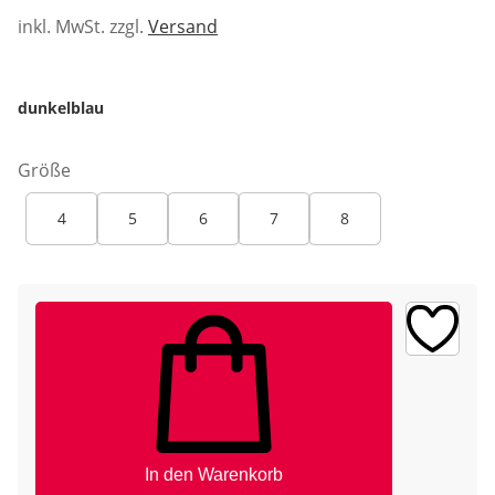
inkl. MwSt. zzgl.
Versand
dunkelblau
Größe
4
5
6
7
8
In den Warenkorb