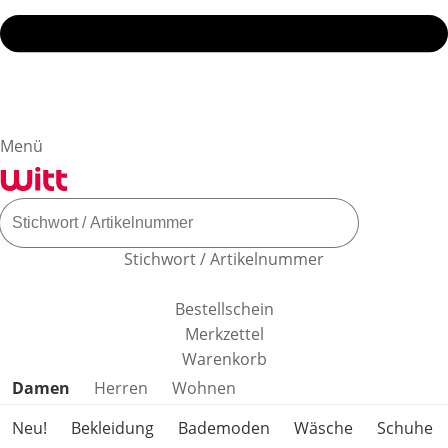
Menü
Stichwort / Artikelnummer
Bestellschein
Merkzettel
Warenkorb
Produktkategorien überspringen
Damen
Herren
Wohnen
Neu!
Bekleidung
Bademoden
Wäsche
Schuhe