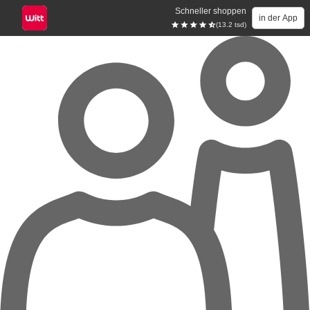
Schneller shoppen
in der App
(13.2 tsd)
Zum Hauptinhalt springen