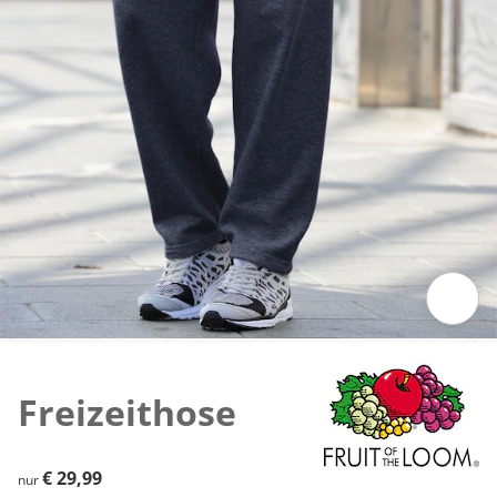
Zum Vergrößern auf das Bild klicken
Freizeithose
€ 29,99
€ 29,99
nur