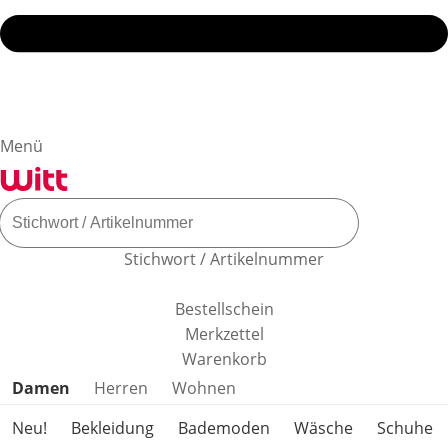
Menü
Stichwort / Artikelnummer
Bestellschein
Merkzettel
Warenkorb
Produktkategorien überspringen
Damen
Herren
Wohnen
Neu!
Bekleidung
Bademoden
Wäsche
Schuhe