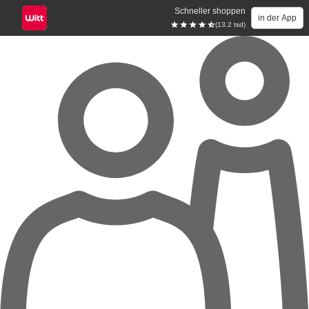
Schneller shoppen
in der App
(13.2 tsd)
Zum Hauptinhalt springen