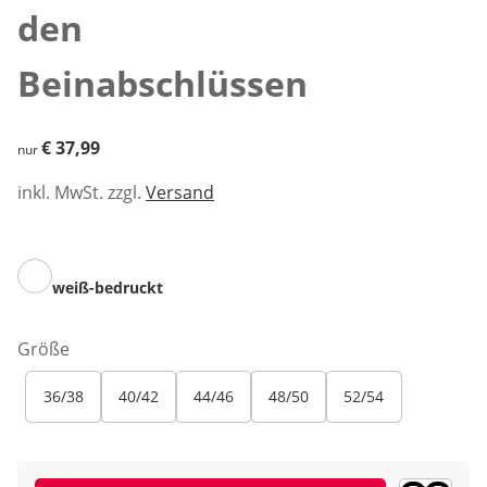
den
Beinabschlüssen
€ 37,99
€ 37,99
nur
inkl. MwSt. zzgl.
Versand
weiß-bedruckt
Größe
36/38
40/42
44/46
48/50
52/54