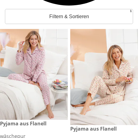
1
Filtern & Sortieren
€ 37,99
Pyjama aus Flanell
€ 37,99
Pyjama aus Flanell
wäschepur