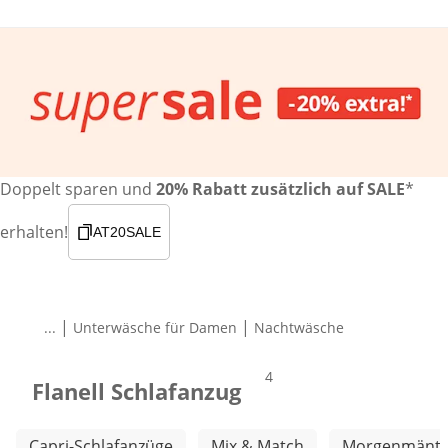
Doppelt sparen und
20% Rabatt zusätzlich auf SALE
*
erhalten!
AT20SALE
|
|
...
Unterwäsche für Damen
Nachtwäsche
Produkte
4
Flanell Schlafanzug
Weitere Kategorien überspringen
Capri-Schlafanzüge
Mix & Match
Morgenmänte