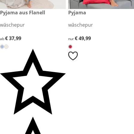
€ 37,99
Pyjama aus Flanell
€ 49,99
Pyjama
wäschepur
wäschepur
€ 37,99
€ 37,99
€ 49,99
€ 49,99
ab
nur