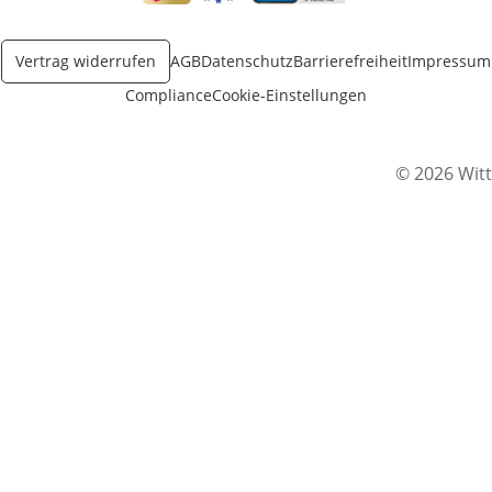
Öffnet in neuem Fenster
Öffnet in neuem Fenster
Öffnet in neuem Fenster
Vertrag widerrufen
AGB
Datenschutz
Barrierefreiheit
Impressum
Compliance
Cookie-Einstellungen
© 2026 Witt