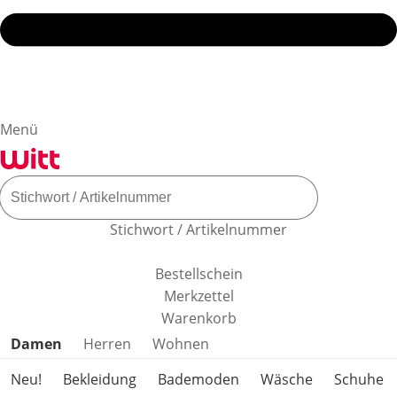
Menü
Stichwort / Artikelnummer
Bestellschein
Merkzettel
Warenkorb
Produktkategorien überspringen
Damen
Herren
Wohnen
Neu!
Bekleidung
Bademoden
Wäsche
Schuhe