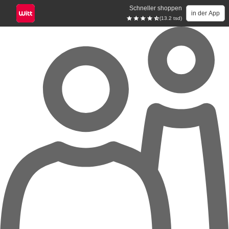
Schneller shoppen
in der App
(13.2 tsd)
Zum Hauptinhalt springen