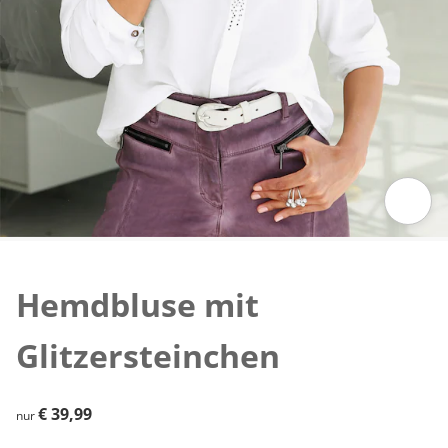
Zum Vergrößern auf das Bild klicken
Hemdbluse mit
Glitzersteinchen
€ 39,99
€ 39,99
nur