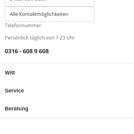
Öffnet E-Mail-Client
Alle Kontaktmöglichkeiten
Telefonnummer
Persönlich täglich von 7-23 Uhr
Telefonnummer:
0316 - 608 9 608
Öffnet Telefon-Client
Witt
Service
Beratung