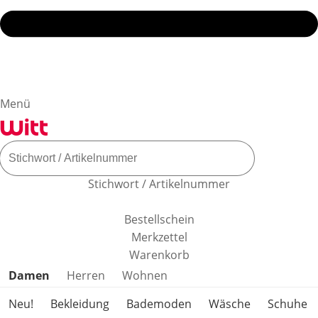
Menü
Stichwort / Artikelnummer
Bestellschein
Merkzettel
Warenkorb
Produktkategorien überspringen
Damen
Herren
Wohnen
Neu!
Bekleidung
Bademoden
Wäsche
Schuhe