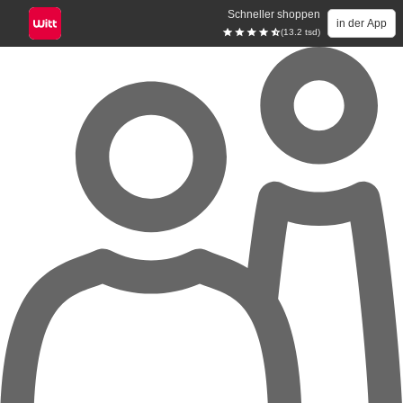
Schneller shoppen
in der App
(13.2 tsd)
Zum Hauptinhalt springen