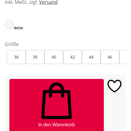
inkl. MwSt. zzgl.
Versand
ecru
Größe
36
38
40
42
44
46
48
In den Warenkorb