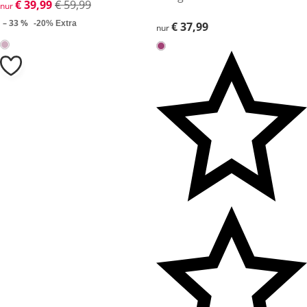
reduzierter Preis € 39,99, vorheriger Preis: € 59,99
€ 39,99
€ 59,99
nur
– 33 %
-20% Extra
€ 37,99
€ 37,99
nur