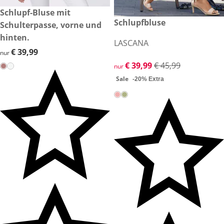
€ 39,99
Schlupf-Bluse mit
reduzierter Preis € 39,99, vor
Schlupfbluse
Sale
Schulterpasse, vorne und
hinten.
LASCANA
€ 39,99
€ 39,99
nur
reduzierter Preis € 39,99, vor
€ 39,99
€ 45,99
nur
Sale
-20% Extra