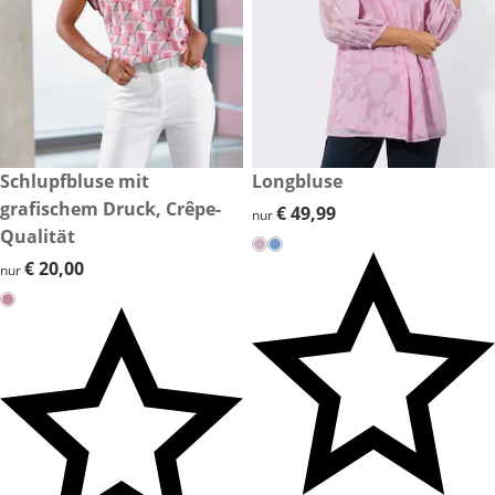
€ 20,00
Schlupfbluse mit
€ 49,99
Longbluse
grafischem Druck, Crêpe-
€ 49,99
€ 49,99
nur
Qualität
€ 20,00
€ 20,00
nur