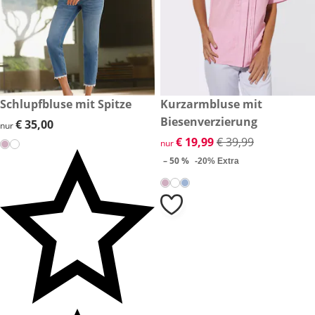
€ 35,00
Schlupfbluse mit Spitze
reduzierter Preis € 19,99, vor
Kurzarmbluse mit
-50 %
Biesenverzierung
€ 35,00
€ 35,00
nur
reduzierter Preis € 19,99, vor
€ 19,99
€ 39,99
nur
– 50 %
-20% Extra