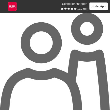
Schneller shoppen
in der App
(13.2 tsd)
Zum Hauptinhalt springen