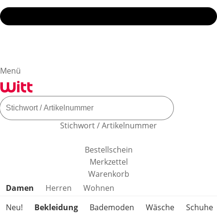
Menü
Stichwort / Artikelnummer
Bestellschein
Merkzettel
Warenkorb
Produktkategorien überspringen
Damen
Herren
Wohnen
Neu!
Bekleidung
Bademoden
Wäsche
Schuhe