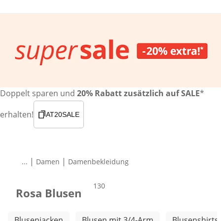
Doppelt sparen und
20% Rabatt zusätzlich auf SALE
*
erhalten!
AT20SALE
|
|
...
Damen
Damenbekleidung
Produkte
130
Rosa Blusen
Weitere Kategorien überspringen
Blusenjacken
Blusen mit 3/4-Arm
Blusenshirts