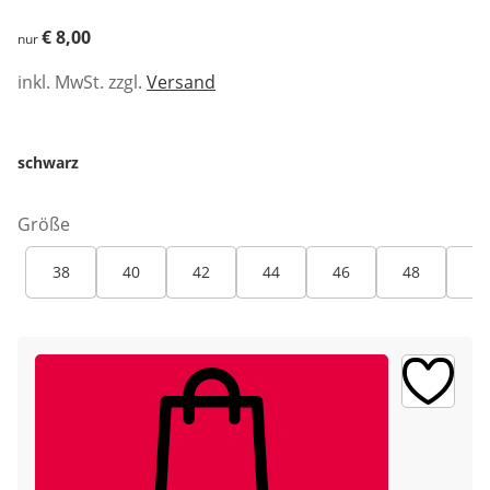
€ 8,00
€ 8,00
nur
inkl. MwSt. zzgl.
Versand
schwarz
Größe
38
40
42
44
46
48
50