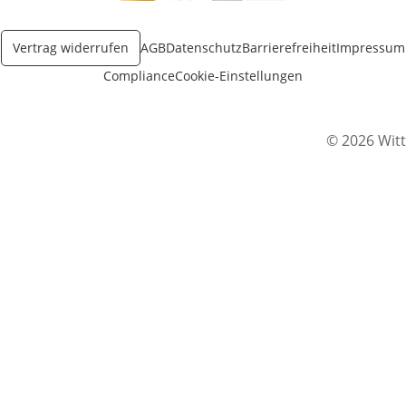
Öffnet in neuem Fenster
Öffnet in neuem Fenster
Öffnet in neuem Fenster
Vertrag widerrufen
AGB
Datenschutz
Barrierefreiheit
Impressum
Compliance
Cookie-Einstellungen
© 2026 Witt