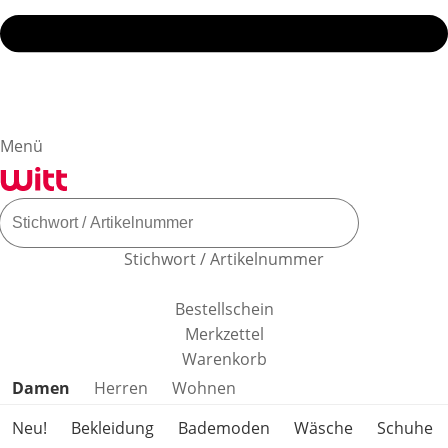
Menü
Stichwort / Artikelnummer
Bestellschein
Merkzettel
Warenkorb
Produktkategorien überspringen
Damen
Herren
Wohnen
Neu!
Bekleidung
Bademoden
Wäsche
Schuhe