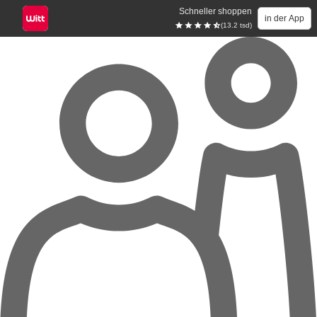
Schneller shoppen
in der App
(13.2 tsd)
Zum Hauptinhalt springen