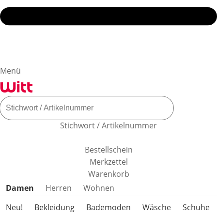
Menü
Stichwort / Artikelnummer
Bestellschein
Merkzettel
Warenkorb
Produktkategorien überspringen
Damen
Herren
Wohnen
Neu!
Bekleidung
Bademoden
Wäsche
Schuhe