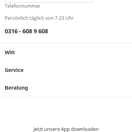
Telefonnummer
Persönlich täglich von 7-23 Uhr
Telefonnummer:
0316 - 608 9 608
Öffnet Telefon-Client
Witt
Service
Beratung
Jetzt unsere App downloaden
Öffnet in neue