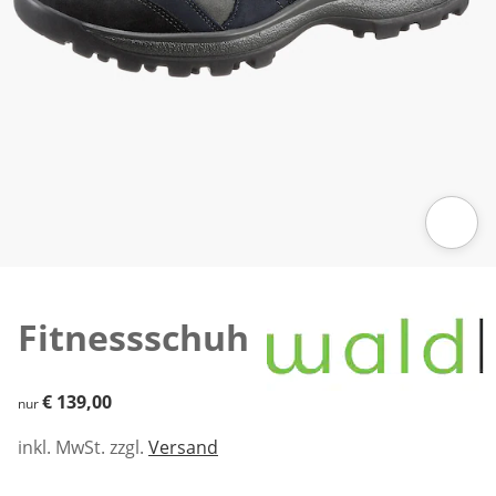
Zum Vergrößern auf das Bild klicken
Fitnessschuh
€ 139,00
€ 139,00
nur
inkl. MwSt. zzgl.
Versand