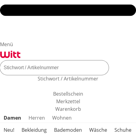
Menü
Stichwort / Artikelnummer
Bestellschein
Merkzettel
Warenkorb
Produktkategorien überspringen
Damen
Herren
Wohnen
Neu!
Bekleidung
Bademoden
Wäsche
Schuhe