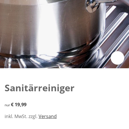
6 Stück
Zum Vergrößern auf das Bild klicken
Sanitärreiniger
€ 19,99
€ 19,99
nur
inkl. MwSt. zzgl.
Versand