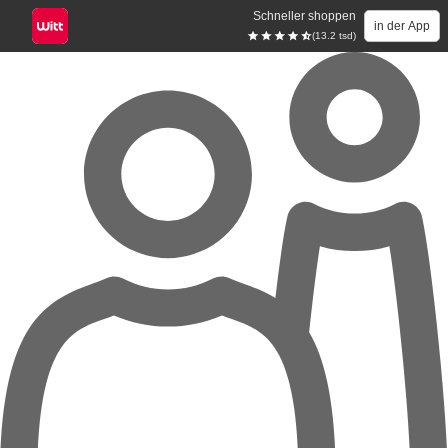
Schneller shoppen
in der App
(13.2 tsd)
Zum Hauptinhalt springen