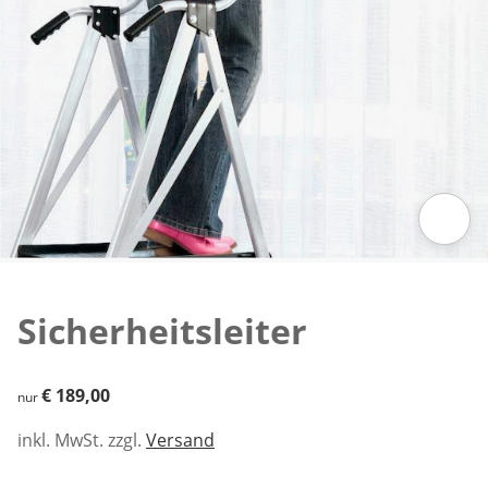
Zum Vergrößern auf das Bild klicken
Sicherheitsleiter
€ 189,00
€ 189,00
nur
inkl. MwSt. zzgl.
Versand