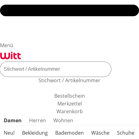
Menü
Stichwort / Artikelnummer
Bestellschein
Merkzettel
Warenkorb
Produktkategorien überspringen
Damen
Herren
Wohnen
Neu!
Bekleidung
Bademoden
Wäsche
Schuhe