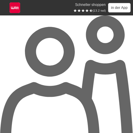
Schneller shoppen
in der App
(13.2 tsd)
Zum Hauptinhalt springen