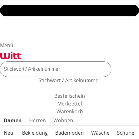
Menü
Stichwort / Artikelnummer
Bestellschein
Merkzettel
Warenkorb
Produktkategorien überspringen
Damen
Herren
Wohnen
Neu!
Bekleidung
Bademoden
Wäsche
Schuhe