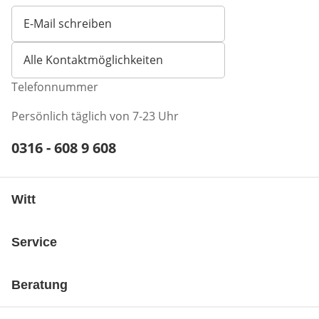
E-Mail schreiben
Öffnet E-Mail-Client
Alle Kontaktmöglichkeiten
Telefonnummer
Persönlich täglich von 7-23 Uhr
Telefonnummer:
0316 - 608 9 608
Öffnet Telefon-Client
Witt
Service
Beratung