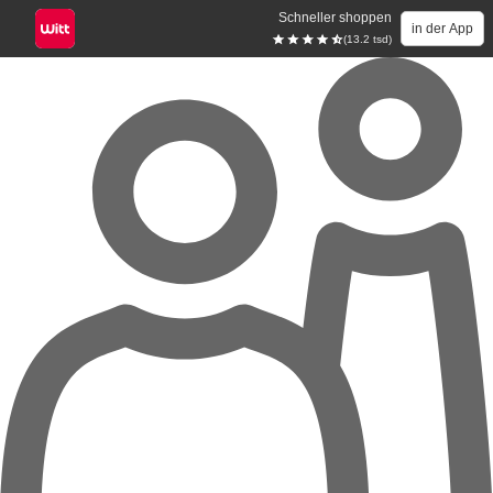
Schneller shoppen
in der App
(13.2 tsd)
Zum Hauptinhalt springen