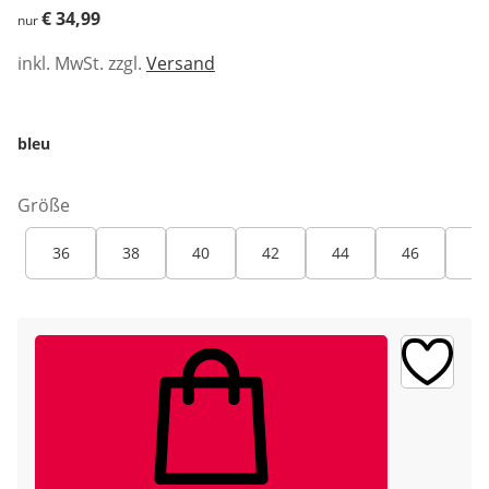
€ 34,99
€ 34,99
nur
inkl. MwSt. zzgl.
Versand
bleu
Größe
36
38
40
42
44
46
48