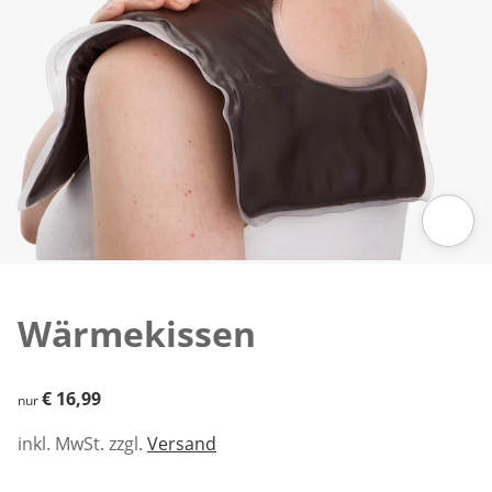
Zum Vergrößern auf das Bild klicken
Wärmekissen
€ 16,99
€ 16,99
nur
inkl. MwSt. zzgl.
Versand