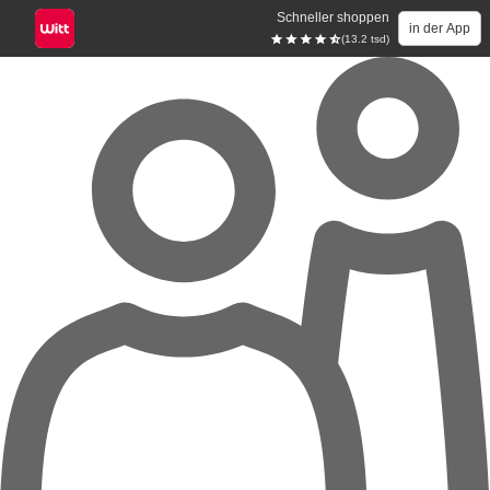
Schneller shoppen
in der App
(13.2 tsd)
Zum Hauptinhalt springen