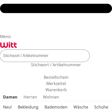
Menü
Stichwort / Artikelnummer
Bestellschein
Merkzettel
Warenkorb
Produktkategorien überspringen
Damen
Herren
Wohnen
Neu!
Bekleidung
Bademoden
Wäsche
Schuhe