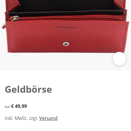
Zum Vergrößern auf das Bild klicken
Geldbörse
€ 49,99
€ 49,99
nur
inkl. MwSt. zzgl.
Versand