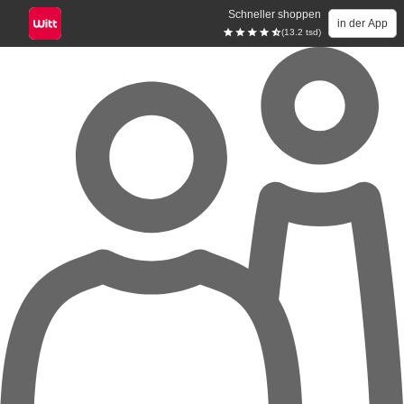
Schneller shoppen
in der App
(13.2 tsd)
Zum Hauptinhalt springen