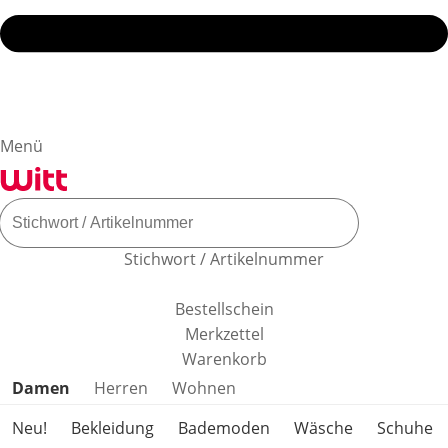
Menü
Stichwort / Artikelnummer
Bestellschein
Merkzettel
Warenkorb
Produktkategorien überspringen
Damen
Herren
Wohnen
Neu!
Bekleidung
Bademoden
Wäsche
Schuhe