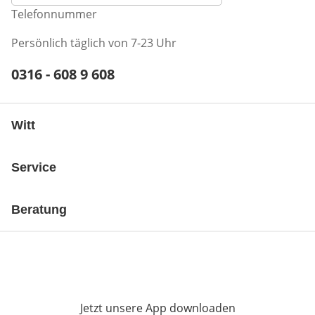
Telefonnummer
Persönlich täglich von 7-23 Uhr
Telefonnummer:
0316 - 608 9 608
Öffnet Telefon-Client
Witt
Service
Beratung
Jetzt unsere App downloaden
Öffnet in neue