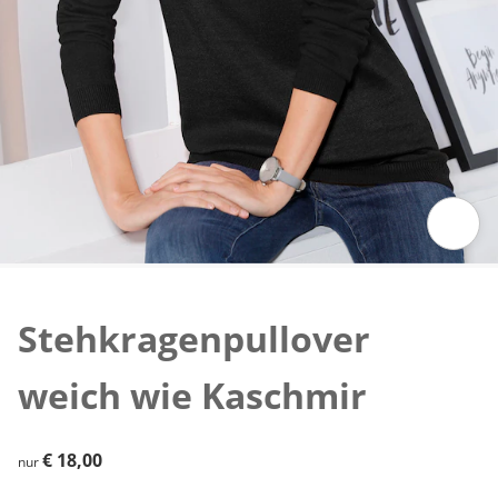
Zum Vergrößern auf das Bild klicken
Stehkragenpullover
weich wie Kaschmir
€ 18,00
€ 18,00
nur