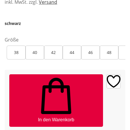
inkl. MwSt. zzgl.
Versand
schwarz
Größe
38
40
42
44
46
48
50
In den Warenkorb