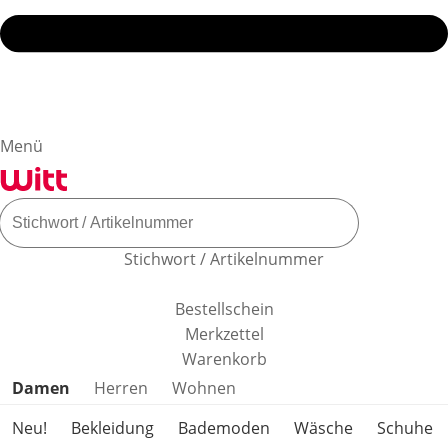
Menü
Stichwort / Artikelnummer
Bestellschein
Merkzettel
Warenkorb
Produktkategorien überspringen
Damen
Herren
Wohnen
Neu!
Bekleidung
Bademoden
Wäsche
Schuhe