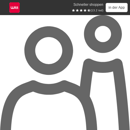
Schneller shoppen
in der App
(13.2 tsd)
Zum Hauptinhalt springen