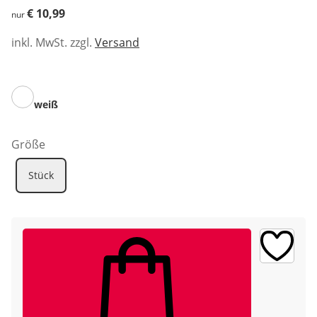
€ 10,99
€ 10,99
nur
inkl. MwSt. zzgl.
Versand
weiß
Größe
Stück