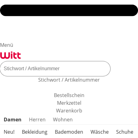
Menü
Stichwort / Artikelnummer
Bestellschein
Merkzettel
Warenkorb
Produktkategorien überspringen
Damen
Herren
Wohnen
Neu!
Bekleidung
Bademoden
Wäsche
Schuhe