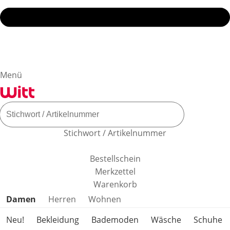
Menü
Stichwort / Artikelnummer
Bestellschein
Merkzettel
Warenkorb
Produktkategorien überspringen
Damen
Herren
Wohnen
Neu!
Bekleidung
Bademoden
Wäsche
Schuhe