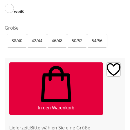
weiß
Größe
38/40
42/44
46/48
50/52
54/56
In den Warenkorb
Lieferzeit:
Bitte wählen Sie eine Größe