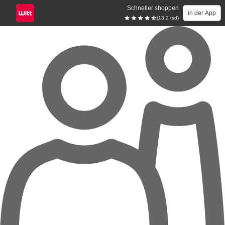
Schneller shoppen
in der App
(13.2 tsd)
Zum Hauptinhalt springen