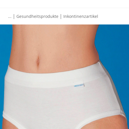
|
|
...
Gesundheitsprodukte
Inkontinenzartikel