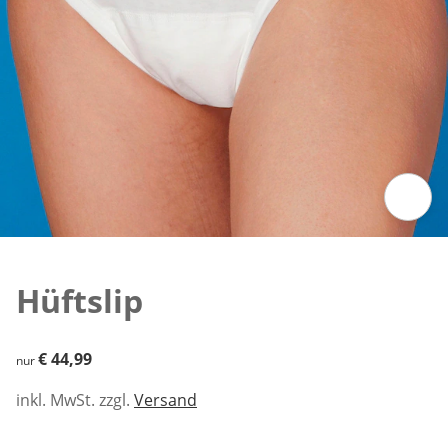
Zum Vergrößern auf das Bild klicken
Hüftslip
€ 44,99
€ 44,99
nur
inkl. MwSt. zzgl.
Versand