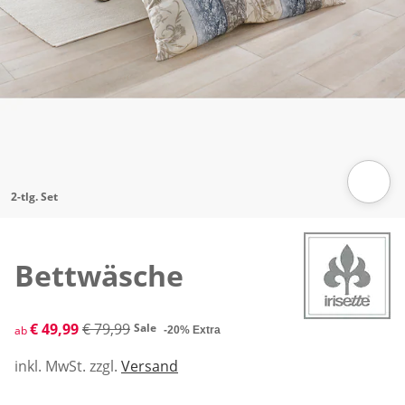
2-tlg. Set
Zum Vergrößern auf das Bild klicken
Bettwäsche
reduzierter Preis € 49,99, vorheriger Preis: € 79,99
€ 49,99
€ 79,99
Sale
ab
-20% Extra
inkl. MwSt. zzgl.
Versand