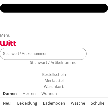
Menü
Stichwort / Artikelnummer
Bestellschein
Merkzettel
Warenkorb
Produktkategorien überspringen
Damen
Herren
Wohnen
Neu!
Bekleidung
Bademoden
Wäsche
Schuhe