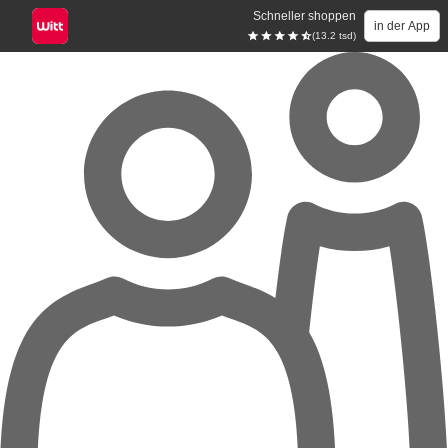
Schneller shoppen
in der App
(13.2 tsd)
Zum Hauptinhalt springen