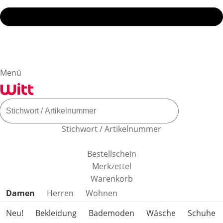
Menü
Stichwort / Artikelnummer
Bestellschein
Merkzettel
Warenkorb
Produktkategorien überspringen
Damen
Herren
Wohnen
Neu!
Bekleidung
Bademoden
Wäsche
Schuhe