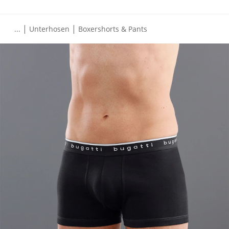
|
|
...
Unterhosen
Boxershorts & Pants