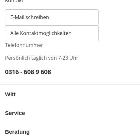
Kontakt
E-Mail schreiben
Öffnet E-Mail-Client
Alle Kontaktmöglichkeiten
Telefonnummer
Persönlich täglich von 7-23 Uhr
Telefonnummer:
0316 - 608 9 608
Öffnet Telefon-Client
Witt
Service
Beratung