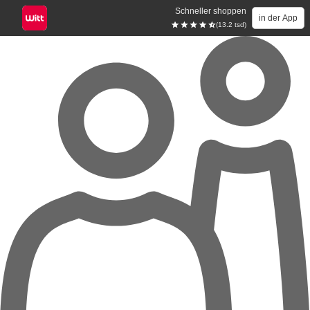
Schneller shoppen
in der App
(13.2 tsd)
Zum Hauptinhalt springen