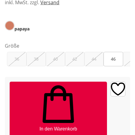
inkl. MwSt. zzgl.
Versand
papaya
Größe
36
38
40
42
44
46
48
In den Warenkorb