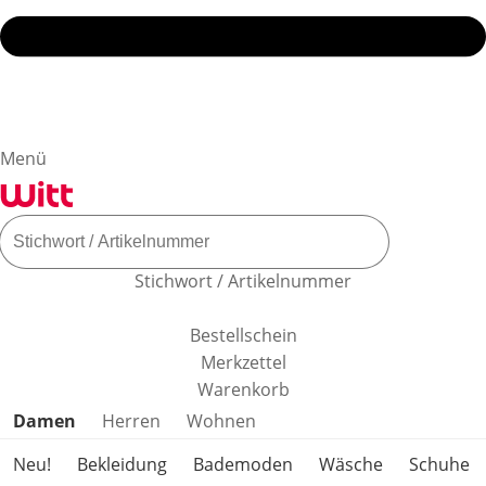
Menü
Stichwort / Artikelnummer
Bestellschein
Merkzettel
Warenkorb
Produktkategorien überspringen
Damen
Herren
Wohnen
Neu!
Bekleidung
Bademoden
Wäsche
Schuhe