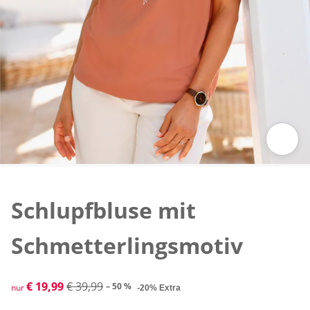
Zum Vergrößern auf das Bild klicken
Schlupfbluse mit
Schmetterlingsmotiv
reduzierter Preis € 19,99, vorheriger Preis: € 39,99
€ 19,99
€ 39,99
– 50 %
nur
-20% Extra