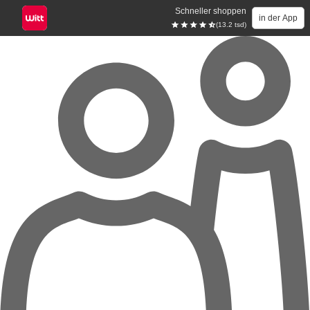
Schneller shoppen
in der App
(13.2 tsd)
Zum Hauptinhalt springen