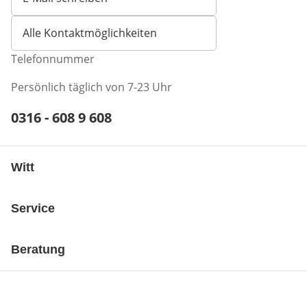
Öffnet E-Mail-Client
Alle Kontaktmöglichkeiten
Telefonnummer
Persönlich täglich von 7-23 Uhr
Telefonnummer:
0316 - 608 9 608
Öffnet Telefon-Client
Witt
Service
Beratung