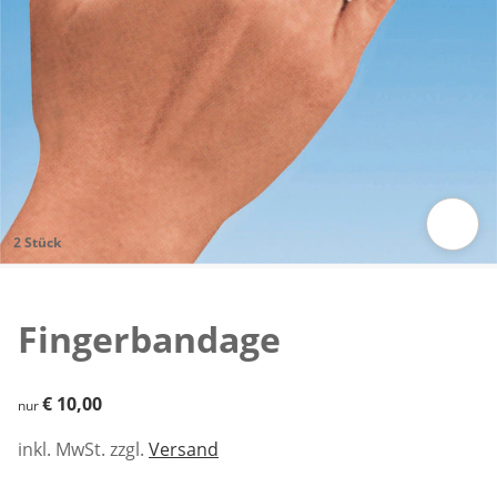
2 Stück
Zum Vergrößern auf das Bild klicken
Fingerbandage
€ 10,00
€ 10,00
nur
inkl. MwSt. zzgl.
Versand