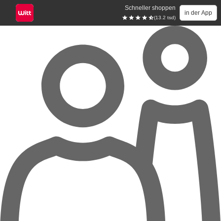
Schneller shoppen
in der App
(13.2 tsd)
Zum Hauptinhalt springen