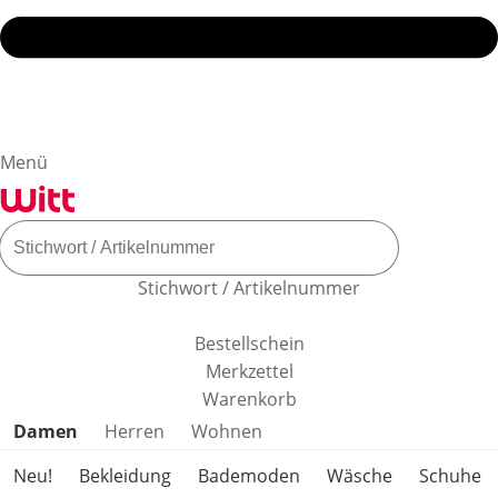
Menü
Stichwort / Artikelnummer
Bestellschein
Merkzettel
Warenkorb
Produktkategorien überspringen
Damen
Herren
Wohnen
Neu!
Bekleidung
Bademoden
Wäsche
Schuhe