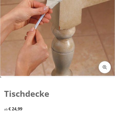
Zum Vergrößern auf das Bild klicken
Tischdecke
€ 24,99
€ 24,99
ab