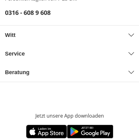
Telefonnummer:
0316 - 608 9 608
Öffnet Telefon-Client
Witt
Service
Beratung
Jetzt unsere App downloaden
Öffnet in neue
Öffnet in neuem Fenster
Öffnet in neuem Fenster