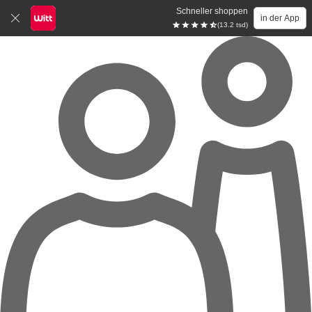
Schneller shoppen
in der App
(13.2 tsd)
Zum Hauptinhalt springen