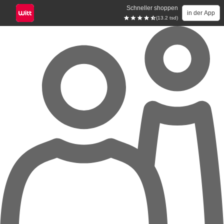
Schneller shoppen
in der App
(13.2 tsd)
Zum Hauptinhalt springen