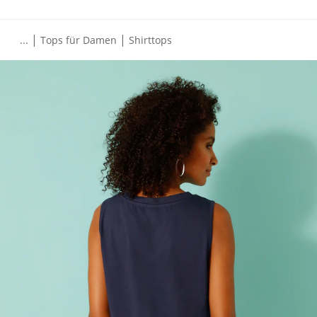
|
|
...
Tops für Damen
Shirttops