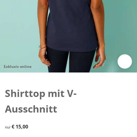
Exklusiv online
Zum Vergrößern auf das Bild klicken
Shirttop mit V-
Ausschnitt
€ 15,00
€ 15,00
nur