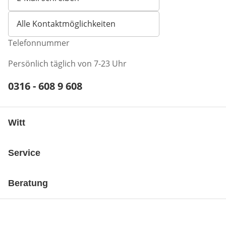
Öffnet E-Mail-Client
Alle Kontaktmöglichkeiten
Telefonnummer
Persönlich täglich von 7-23 Uhr
Telefonnummer:
0316 - 608 9 608
Öffnet Telefon-Client
Witt
Service
Beratung