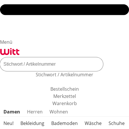
Menü
Stichwort / Artikelnummer
Bestellschein
Merkzettel
Warenkorb
Produktkategorien überspringen
Damen
Herren
Wohnen
Neu!
Bekleidung
Bademoden
Wäsche
Schuhe