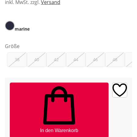
inkl. MwSt. zzgl.
Versand
marine
Größe
38
40
42
44
46
48
50
In den Warenkorb