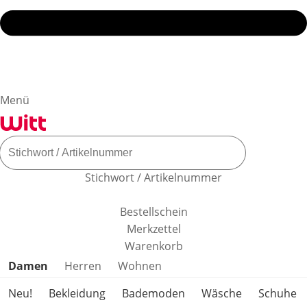
Menü
Stichwort / Artikelnummer
Bestellschein
Merkzettel
Warenkorb
Produktkategorien überspringen
Damen
Herren
Wohnen
Neu!
Bekleidung
Bademoden
Wäsche
Schuhe