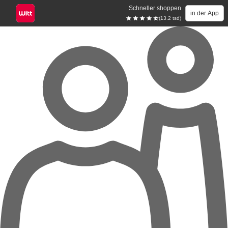
Schneller shoppen
in der App
(13.2 tsd)
Zum Hauptinhalt springen