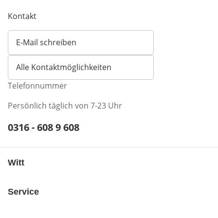
Kontakt
E-Mail schreiben
Öffnet E-Mail-Client
Alle Kontaktmöglichkeiten
Telefonnummer
Persönlich täglich von 7-23 Uhr
Telefonnummer:
0316 - 608 9 608
Öffnet Telefon-Client
Witt
Service