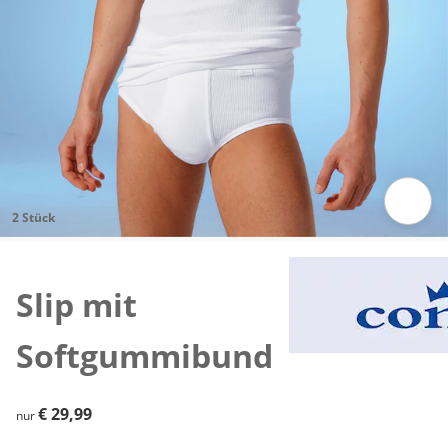
2 Stück
Zum Vergrößern auf das Bild klicken
Slip mit
Softgummibund
€ 29,99
€ 29,99
nur