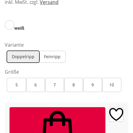
inkl. MwSt. zzgl.
Versand
weiß
Variante
Doppelripp
Feinripp
Größe
5
6
7
8
9
10