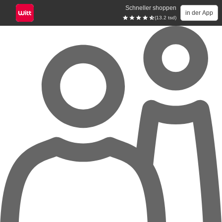
Schneller shoppen
in der App
(13.2 tsd)
Zum Hauptinhalt springen