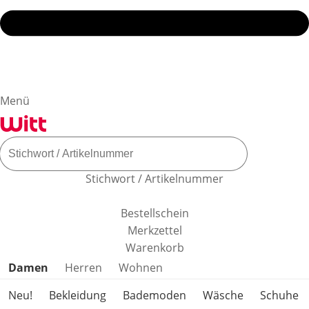
Menü
Stichwort / Artikelnummer
Bestellschein
Merkzettel
Warenkorb
Produktkategorien überspringen
Damen
Herren
Wohnen
Neu!
Bekleidung
Bademoden
Wäsche
Schuhe