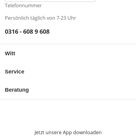
Telefonnummer
Persönlich täglich von 7-23 Uhr
Telefonnummer:
0316 - 608 9 608
Öffnet Telefon-Client
Witt
Service
Beratung
Jetzt unsere App downloaden
Öffnet in neue