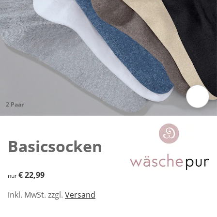
2 Paar
Zum Vergrößern auf das Bild klicken
Basicsocken
€ 22,99
€ 22,99
nur
inkl. MwSt. zzgl.
Versand