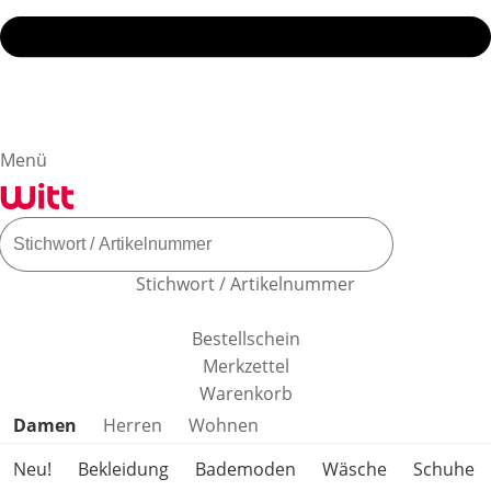
Menü
Stichwort / Artikelnummer
Bestellschein
Merkzettel
Warenkorb
Produktkategorien überspringen
Damen
Herren
Wohnen
Neu!
Bekleidung
Bademoden
Wäsche
Schuhe