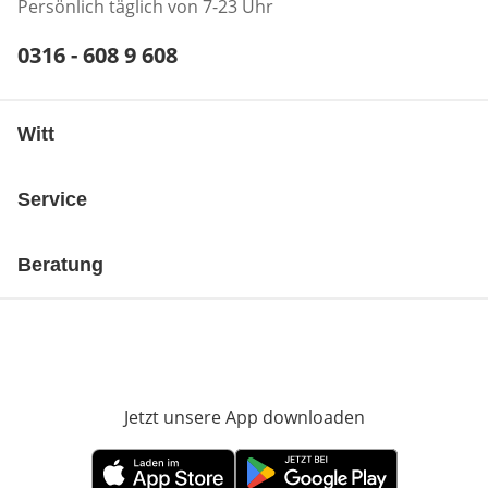
Persönlich täglich von 7-23 Uhr
Telefonnummer:
0316 - 608 9 608
Öffnet Telefon-Client
Witt
Service
Beratung
Jetzt unsere App downloaden
Öffnet in neue