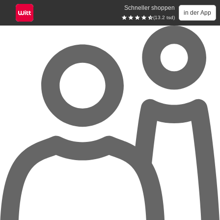
Schneller shoppen
in der App
(13.2 tsd)
Zum Hauptinhalt springen