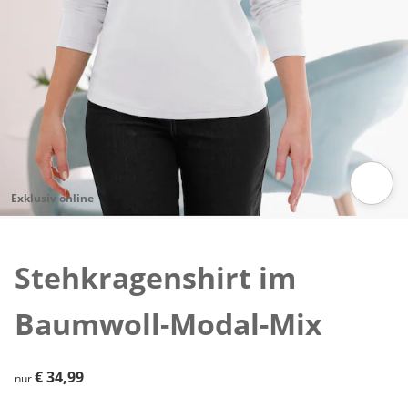
Exklusiv online
Zum Vergrößern auf das Bild klicken
Stehkragenshirt im
Baumwoll-Modal-Mix
€ 34,99
€ 34,99
nur