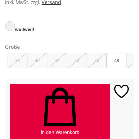
inkl. MwSt. zzgl.
Versand
wollweiß
Größe
38
40
42
44
46
48
50
In den Warenkorb