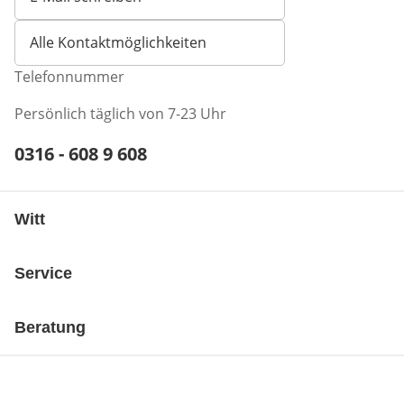
Öffnet E-Mail-Client
Alle Kontaktmöglichkeiten
Telefonnummer
Persönlich täglich von 7-23 Uhr
Telefonnummer:
0316 - 608 9 608
Öffnet Telefon-Client
Witt
Service
Beratung