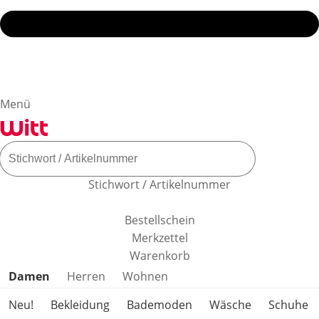
Menü
Stichwort / Artikelnummer
Bestellschein
Merkzettel
Warenkorb
Produktkategorien überspringen
Damen
Herren
Wohnen
Neu!
Bekleidung
Bademoden
Wäsche
Schuhe