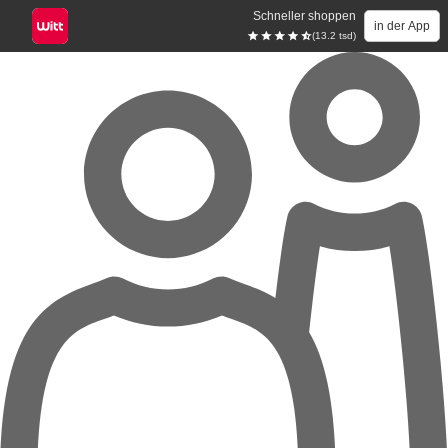
Schneller shoppen
in der App
(13.2 tsd)
Zum Hauptinhalt springen