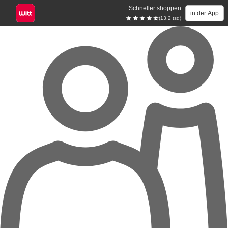
Schneller shoppen
in der App
(13.2 tsd)
Zum Hauptinhalt springen