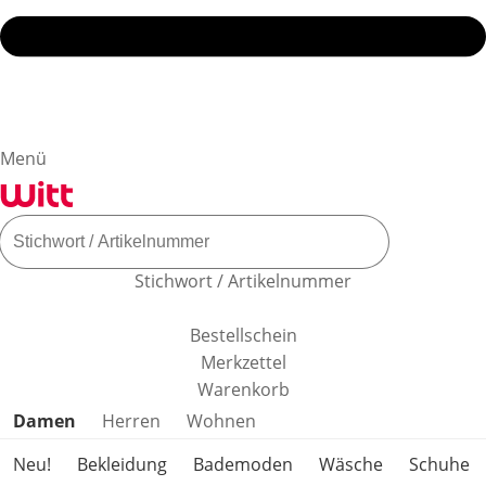
Menü
Stichwort / Artikelnummer
Bestellschein
Merkzettel
Warenkorb
Produktkategorien überspringen
Damen
Herren
Wohnen
Neu!
Bekleidung
Bademoden
Wäsche
Schuhe