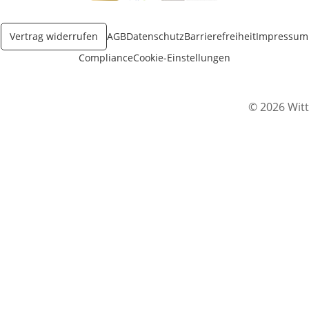
Öffnet in neuem Fenster
Öffnet in neuem Fenster
Öffnet in neuem Fenster
Vertrag widerrufen
AGB
Datenschutz
Barrierefreiheit
Impressum
Compliance
Cookie-Einstellungen
© 2026 Witt