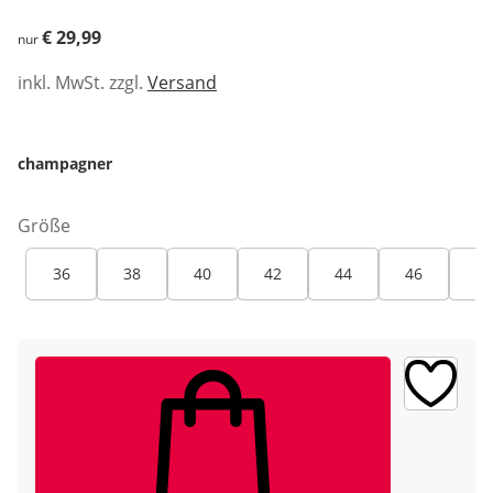
€ 29,99
€ 29,99
nur
inkl. MwSt. zzgl.
Versand
champagner
Größe
36
38
40
42
44
46
48