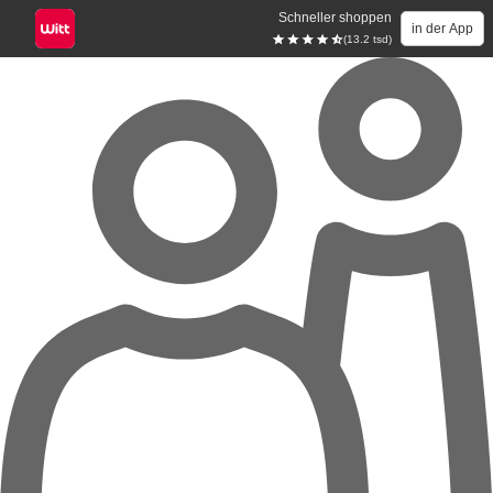
Schneller shoppen
in der App
(13.2 tsd)
Zum Hauptinhalt springen