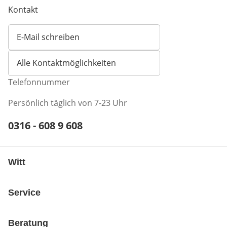
Kontakt
E-Mail schreiben
Öffnet E-Mail-Client
Alle Kontaktmöglichkeiten
Telefonnummer
Persönlich täglich von 7-23 Uhr
Telefonnummer:
0316 - 608 9 608
Öffnet Telefon-Client
Witt
Service
Beratung