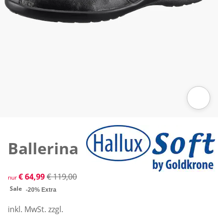
Zum Vergrößern auf das Bild klicken
Ballerina
reduzierter Preis € 64,99, vorheriger Preis: € 119,00
€ 64,99
€ 119,00
nur
Sale
-20% Extra
inkl. MwSt. zzgl.