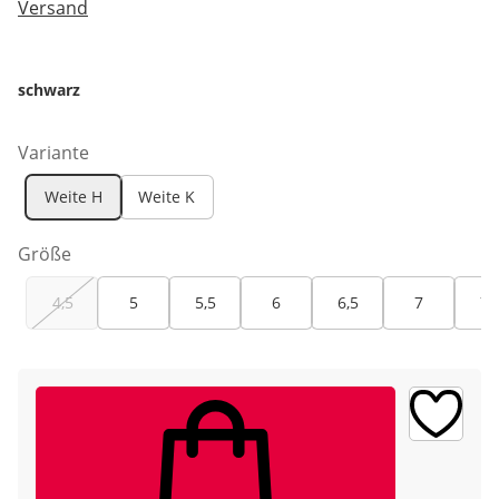
Versand
schwarz
Variante
Weite H
Weite K
Größe
4,5
5
5,5
6
6,5
7
7,