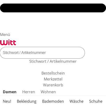
Menü
Stichwort / Artikelnummer
Bestellschein
Merkzettel
Warenkorb
Produktkategorien überspringen
Damen
Herren
Wohnen
Neu!
Bekleidung
Bademoden
Wäsche
Schuhe