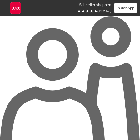
Schneller shoppen
in der App
(13.2 tsd)
Zum Hauptinhalt springen