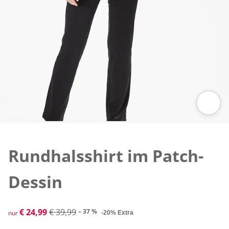
Zum Vergrößern auf das Bild klicken
Rundhalsshirt im Patch-
Dessin
reduzierter Preis € 24,99, vorheriger Preis: € 39,99
€ 24,99
€ 39,99
– 37 %
nur
-20% Extra