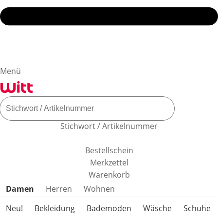
Menü
Stichwort / Artikelnummer
Bestellschein
Merkzettel
Warenkorb
Produktkategorien überspringen
Damen
Herren
Wohnen
Neu!
Bekleidung
Bademoden
Wäsche
Schuhe