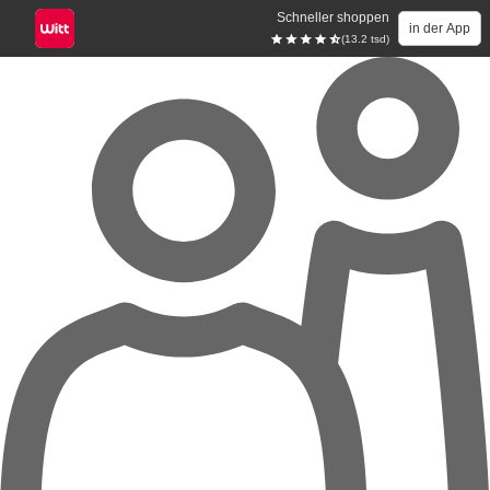
Schneller shoppen
in der App
(13.2 tsd)
Zum Hauptinhalt springen