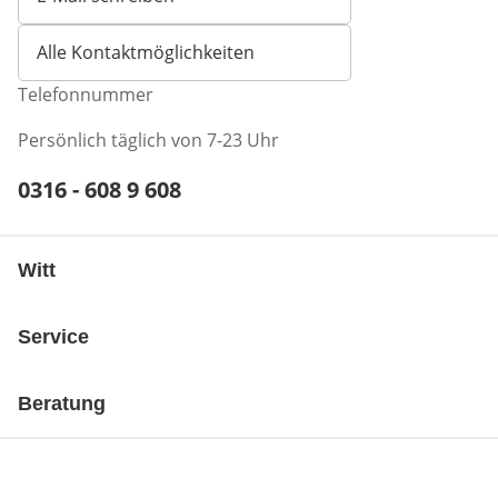
Öffnet E-Mail-Client
Alle Kontaktmöglichkeiten
Telefonnummer
Persönlich täglich von 7-23 Uhr
Telefonnummer:
0316 - 608 9 608
Öffnet Telefon-Client
Witt
Service
Beratung