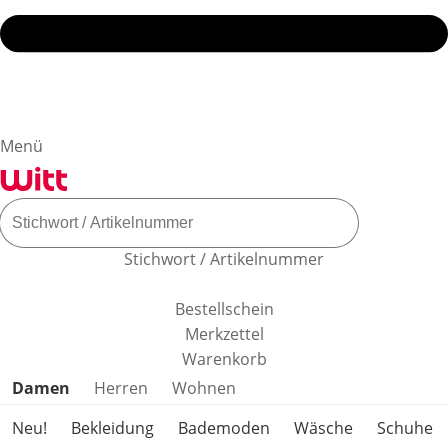
Menü
Stichwort / Artikelnummer
Bestellschein
Merkzettel
Warenkorb
Produktkategorien überspringen
Damen
Herren
Wohnen
Neu!
Bekleidung
Bademoden
Wäsche
Schuhe