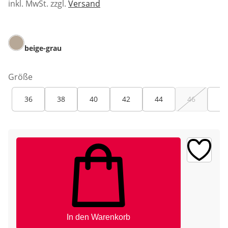
inkl. MwSt. zzgl.
Versand
beige-grau
Größe
36
38
40
42
44
46
48
In den Warenkorb