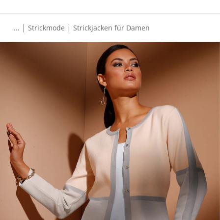
|
|
...
Strickmode
Strickjacken für Damen