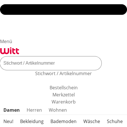
Menü
Stichwort / Artikelnummer
Bestellschein
Merkzettel
Warenkorb
Produktkategorien überspringen
Damen
Herren
Wohnen
Neu!
Bekleidung
Bademoden
Wäsche
Schuhe