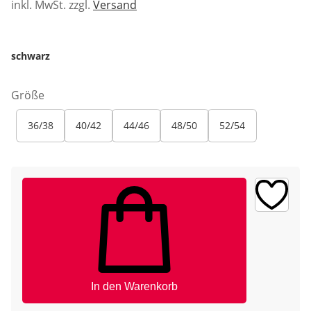
inkl. MwSt. zzgl.
Versand
schwarz
Größe
36/38
40/42
44/46
48/50
52/54
In den Warenkorb