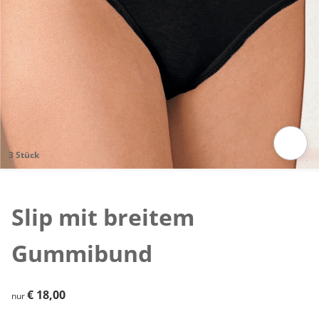
3 Stück
Zum Vergrößern auf das Bild klicken
Slip mit breitem
Gummibund
€ 18,00
€ 18,00
nur