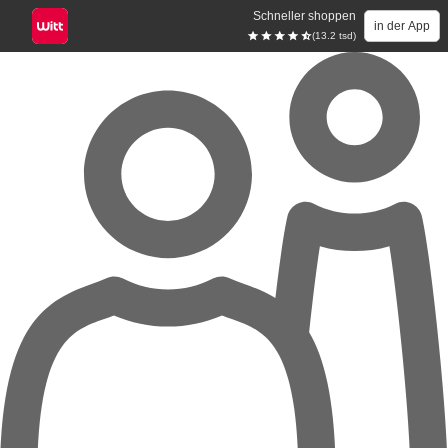
Schneller shoppen
in der App
(13.2 tsd)
Zum Hauptinhalt springen