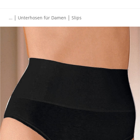
|
|
...
Unterhosen für Damen
Slips