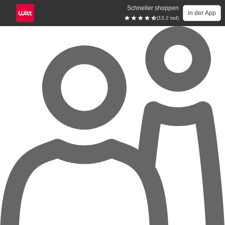
Schneller shoppen
in der App
(13.2 tsd)
Zum Hauptinhalt springen