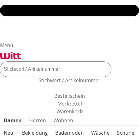
Menü
Stichwort / Artikelnummer
Bestellschein
Merkzettel
Warenkorb
Produktkategorien überspringen
Damen
Herren
Wohnen
Neu!
Bekleidung
Bademoden
Wäsche
Schuhe