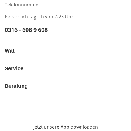
Telefonnummer
Persönlich täglich von 7-23 Uhr
Telefonnummer:
0316 - 608 9 608
Öffnet Telefon-Client
Witt
Service
Beratung
Jetzt unsere App downloaden
Öffnet in neue