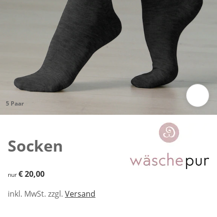
5 Paar
Zum Vergrößern auf das Bild klicken
Socken
€ 20,00
€ 20,00
nur
inkl. MwSt. zzgl.
Versand