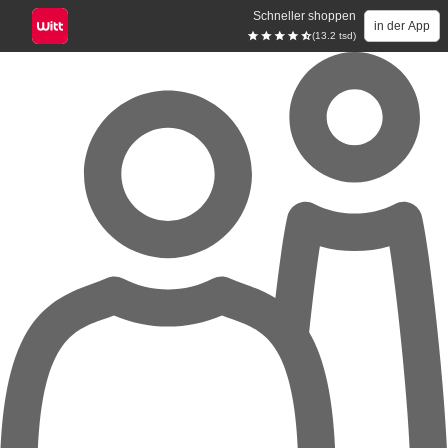
Schneller shoppen
in der App
(13.2 tsd)
Zum Hauptinhalt springen