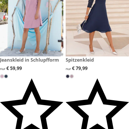
€ 59,99
Jeanskleid in Schlupfform
€ 79,99
Spitzenkleid
€ 59,99
€ 59,99
€ 79,99
€ 79,99
nur
nur