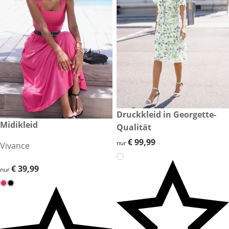
€ 99,99
Druckkleid in Georgette-
€ 39,99
Midikleid
Qualität
€ 99,99
€ 99,99
nur
Vivance
€ 39,99
€ 39,99
nur