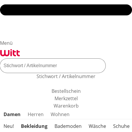
Menü
Stichwort / Artikelnummer
Bestellschein
Merkzettel
Warenkorb
Produktkategorien überspringen
Damen
Herren
Wohnen
Neu!
Bekleidung
Bademoden
Wäsche
Schuhe