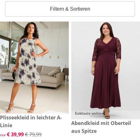
Filtern & Sortieren
Exklusiv online
reduzierter Preis € 39,99, vorheriger Preis: € 79,99
Plisseekleid in leichter A-
-50 %
€ 239,00
Abendkleid mit Oberteil
Linie
aus Spitze
reduzierter Preis € 39,99, vorheriger Preis: € 79,99
€ 39,99
€ 79,99
nur