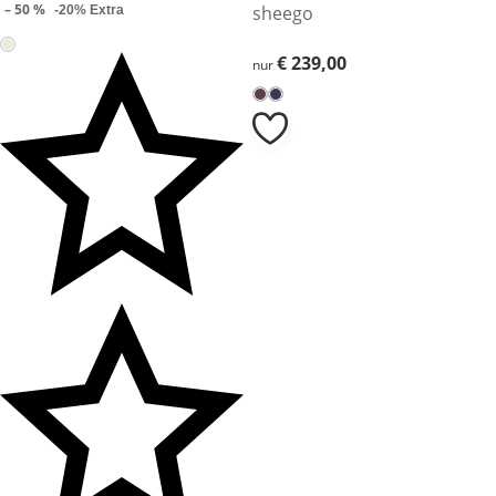
– 50 %
sheego
-20% Extra
€ 239,00
€ 239,00
nur