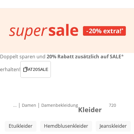
Doppelt sparen und
20% Rabatt zusätzlich auf SALE
*
erhalten!
AT20SALE
|
|
...
Damen
Damenbekleidung
Produkte
720
Kleider
Weitere Kategorien überspringen
Etuikleider
Hemdblusenkleider
Jeanskleider