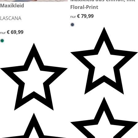
€ 69,99
Maxikleid
Floral-Print
€ 79,99
€ 79,99
nur
LASCANA
€ 69,99
€ 69,99
nur