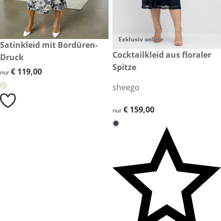
Exklusiv online
€ 119,00
Satinkleid mit Bordüren-
€ 159,00
Cocktailkleid aus floraler
Druck
Spitze
€ 119,00
€ 119,00
nur
sheego
€ 159,00
€ 159,00
nur