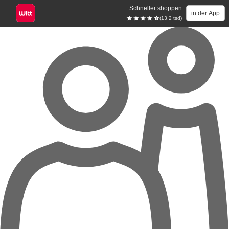
Schneller shoppen
in der App
(13.2 tsd)
Zum Hauptinhalt springen