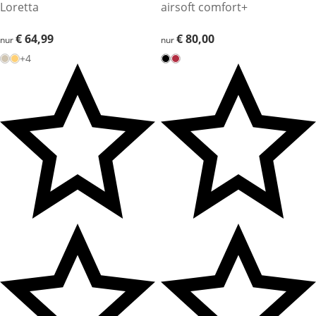
Loretta
airsoft comfort+
€ 64,99
€ 64,99
€ 80,00
€ 80,00
nur
nur
+4