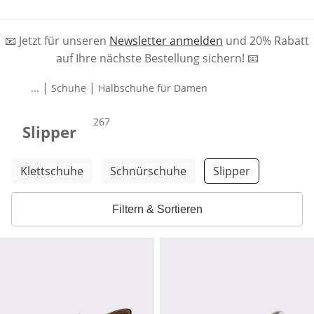
📧 Jetzt für unseren
Newsletter anmelden
und 20% Rabatt
auf Ihre nächste Bestellung sichern! 📧
|
|
...
Schuhe
Halbschuhe für Damen
Produkte
267
Slipper
Weitere Kategorien überspringen
Klettschuhe
Schnürschuhe
Slipper
Filtern & Sortieren