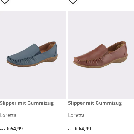
€ 64,99
Slipper mit Gummizug
€ 64,99
Slipper mit Gummizug
Loretta
Loretta
€ 64,99
€ 64,99
€ 64,99
€ 64,99
nur
nur