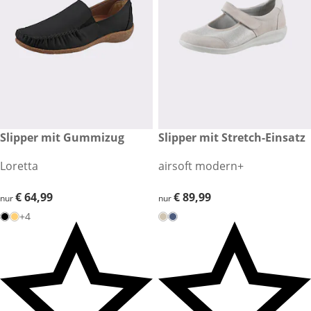
€ 64,99
Slipper mit Gummizug
€ 89,99
Slipper mit Stretch-Einsatz
Loretta
airsoft modern+
€ 64,99
€ 64,99
€ 89,99
€ 89,99
nur
nur
+4