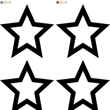
+4
+4