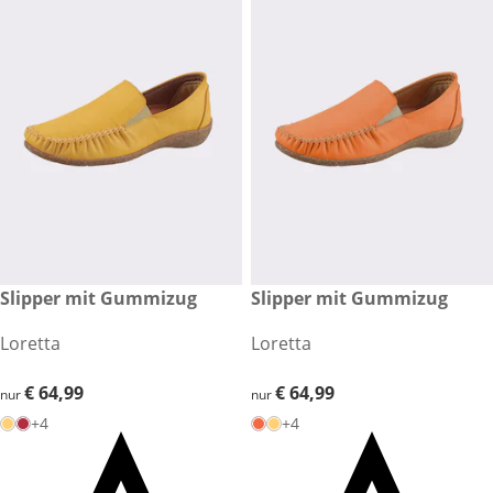
€ 64,99
Slipper mit Gummizug
€ 64,99
Slipper mit Gummizug
Loretta
Loretta
€ 64,99
€ 64,99
€ 64,99
€ 64,99
nur
nur
+4
+4