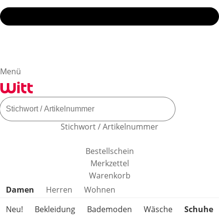
Menü
Stichwort / Artikelnummer
Bestellschein
Merkzettel
Warenkorb
Produktkategorien überspringen
Damen
Herren
Wohnen
Neu!
Bekleidung
Bademoden
Wäsche
Schuhe