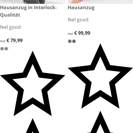
€ 79,99
Hausanzug in Interlock-
€ 99,99
Hausanzug
Qualität
feel good
feel good
€ 99,99
€ 99,99
nur
€ 79,99
€ 79,99
nur