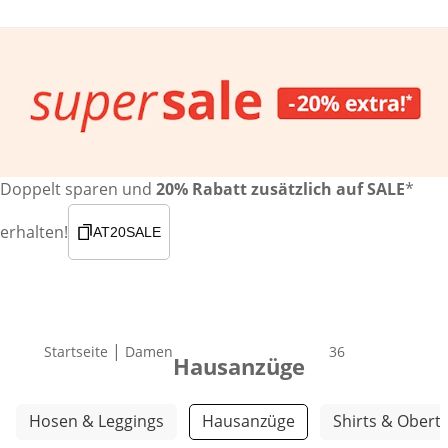
Doppelt sparen und
20% Rabatt zusätzlich auf SALE
*
erhalten!
AT20SALE
|
Startseite
Damen
Produkte
36
Hausanzüge
Weitere Kategorien überspringen
Hosen & Leggings
Hausanzüge
Shirts & Oberte