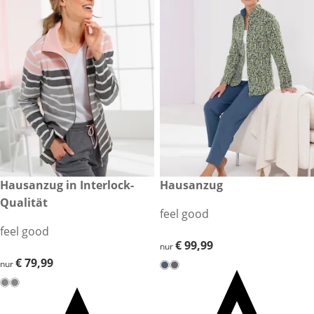
€ 79,99
Hausanzug in Interlock-
€ 99,99
Hausanzug
Qualität
feel good
feel good
€ 99,99
€ 99,99
nur
€ 79,99
€ 79,99
nur