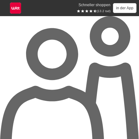
Schneller shoppen
in der App
(13.2 tsd)
Zum Hauptinhalt springen