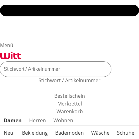
Menü
Stichwort / Artikelnummer
Bestellschein
Merkzettel
Warenkorb
Produktkategorien überspringen
Damen
Herren
Wohnen
Neu!
Bekleidung
Bademoden
Wäsche
Schuhe