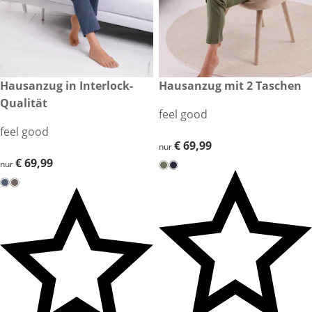
€ 69,99
Hausanzug in Interlock-
€ 69,99
Hausanzug mit 2 Taschen
Qualität
feel good
feel good
€ 69,99
€ 69,99
nur
€ 69,99
€ 69,99
nur