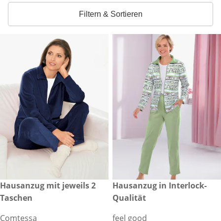
Filtern & Sortieren
€ 69,99
Hausanzug mit jeweils 2
€ 69,99
Hausanzug in Interlock-
Taschen
Qualität
Comtessa
feel good