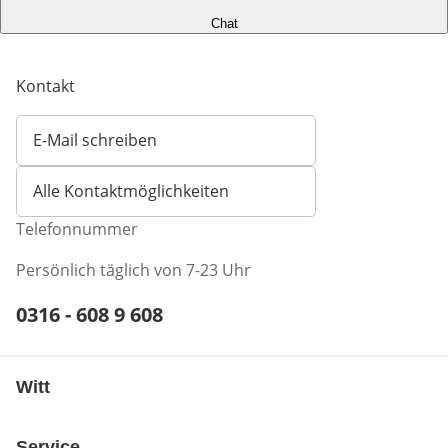
Chat
Kontakt
E-Mail schreiben
Öffnet E-Mail-Client
Alle Kontaktmöglichkeiten
Telefonnummer
Persönlich täglich von 7-23 Uhr
Telefonnummer:
0316 - 608 9 608
Öffnet Telefon-Client
Witt
Service