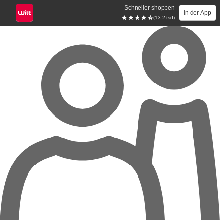
Schneller shoppen
in der App
(13.2 tsd)
Zum Hauptinhalt springen