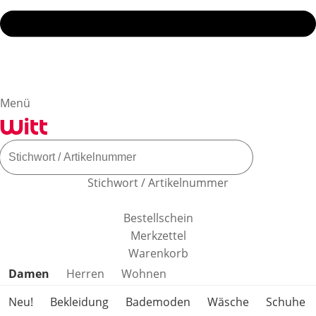
Menü
Stichwort / Artikelnummer
Bestellschein
Merkzettel
Warenkorb
Produktkategorien überspringen
Damen
Herren
Wohnen
Neu!
Bekleidung
Bademoden
Wäsche
Schuhe