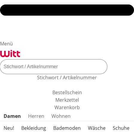
Menü
Stichwort / Artikelnummer
Bestellschein
Merkzettel
Warenkorb
Produktkategorien überspringen
Damen
Herren
Wohnen
Neu!
Bekleidung
Bademoden
Wäsche
Schuhe