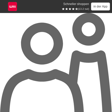
Schneller shoppen
in der App
(13.2 tsd)
Zum Hauptinhalt springen