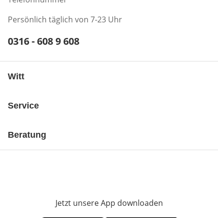
Persönlich täglich von 7-23 Uhr
Telefonnummer:
0316 - 608 9 608
Öffnet Telefon-Client
Witt
Service
Beratung
Jetzt unsere App downloaden
Öffnet in neue