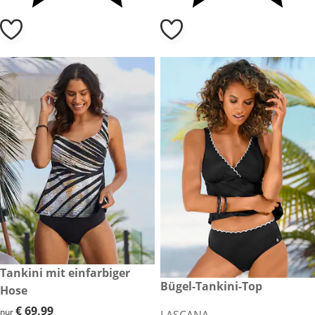
€ 69,99
Tankini mit einfarbiger
€ 59,99
Bügel-Tankini-Top
Hose
€ 69,99
€ 69,99
nur