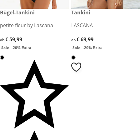
€ 59,99
Bügel-Tankini
€ 69,99
Tankini
Sale
Sale
petite fleur by Lascana
LASCANA
€ 59,99
€ 59,99
€ 69,99
€ 69,99
ab
ab
Sale
Sale
-20% Extra
-20% Extra