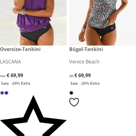
€ 69,99
Oversize-Tankini
€ 69,99
Bügel-Tankini
Sale
Sale
LASCANA
Venice Beach
€ 69,99
€ 69,99
€ 69,99
€ 69,99
nur
ab
Sale
Sale
-20% Extra
-20% Extra