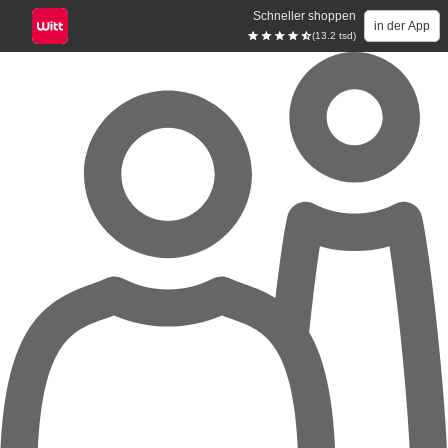
Schneller shoppen
in der App
(13.2 tsd)
Zum Hauptinhalt springen