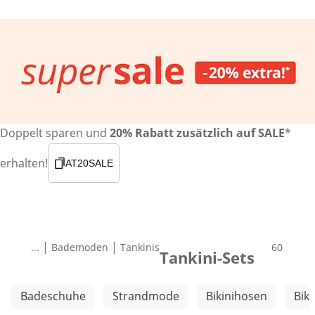
Doppelt sparen und
20% Rabatt zusätzlich auf SALE
*
erhalten!
AT20SALE
|
|
...
Bademoden
Tankinis
Produkte
60
Tankini-Sets
Weitere Kategorien überspringen
Badeschuhe
Strandmode
Bikinihosen
Biki