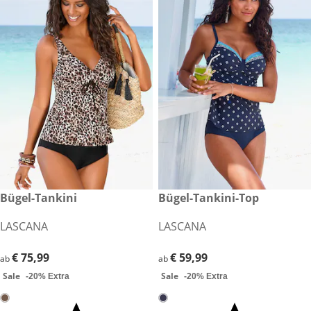
€ 75,99
Bügel-Tankini
€ 59,99
Bügel-Tankini-Top
Sale
Sale
LASCANA
LASCANA
€ 75,99
€ 75,99
€ 59,99
€ 59,99
ab
ab
Sale
Sale
-20% Extra
-20% Extra