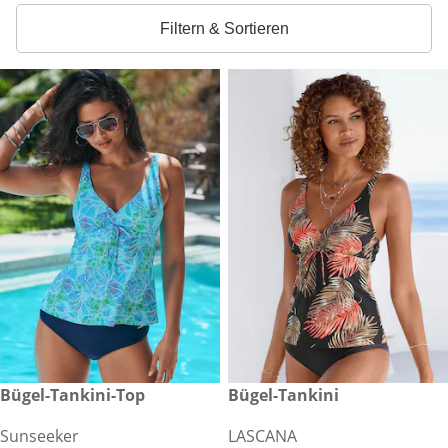
Filtern & Sortieren
€ 57,99
Bügel-Tankini-Top
€ 69,99
Bügel-Tankini
Sunseeker
LASCANA