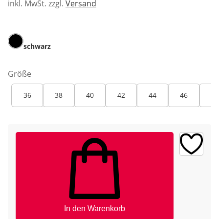
inkl. MwSt. zzgl.
Versand
schwarz
Größe
36
38
40
42
44
46
48
In den Warenkorb