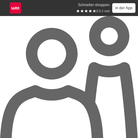
Schneller shoppen
in der App
(13.2 tsd)
Zum Hauptinhalt springen