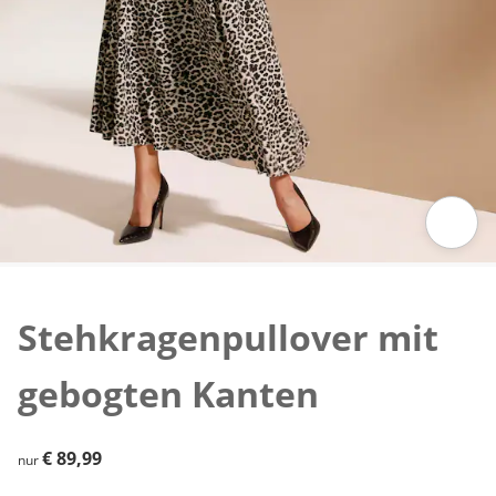
Zum Vergrößern auf das Bild klicken
Stehkragenpullover mit
gebogten Kanten
€ 89,99
€ 89,99
nur