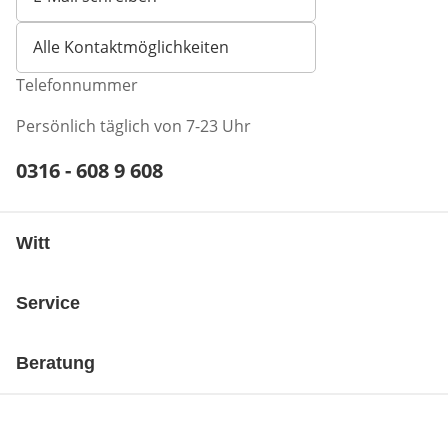
Öffnet E-Mail-Client
Alle Kontaktmöglichkeiten
Telefonnummer
Persönlich täglich von 7-23 Uhr
Telefonnummer:
0316 - 608 9 608
Öffnet Telefon-Client
Witt
Service
Beratung