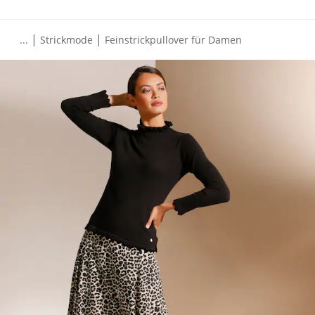
|
|
...
Strickmode
Feinstrickpullover für Damen