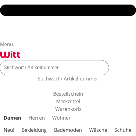
Menü
Stichwort / Artikelnummer
Bestellschein
Merkzettel
Warenkorb
Produktkategorien überspringen
Damen
Herren
Wohnen
Neu!
Bekleidung
Bademoden
Wäsche
Schuhe