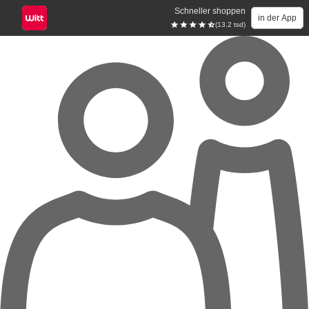
Schneller shoppen
in der App
(13.2 tsd)
Zum Hauptinhalt springen