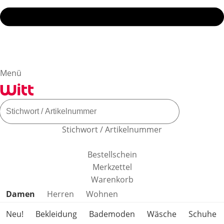
Menü
Stichwort / Artikelnummer
Bestellschein
Merkzettel
Warenkorb
Produktkategorien überspringen
Damen
Herren
Wohnen
Neu!
Bekleidung
Bademoden
Wäsche
Schuhe