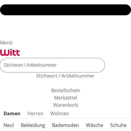
Menü
Stichwort / Artikelnummer
Bestellschein
Merkzettel
Warenkorb
Produktkategorien überspringen
Damen
Herren
Wohnen
Neu!
Bekleidung
Bademoden
Wäsche
Schuhe