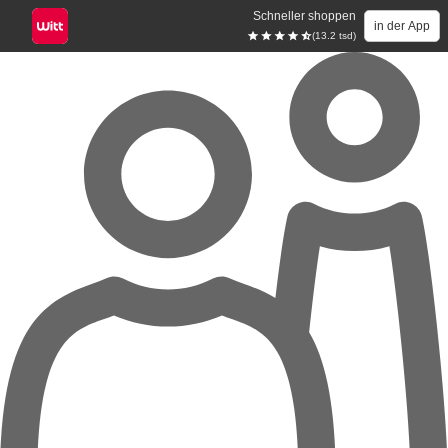
Schneller shoppen
in der App
(13.2 tsd)
Zum Hauptinhalt springen