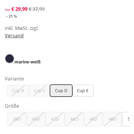
reduzierter Preis € 29,99, vorheriger Preis: € 37,99
€ 29,99
€ 37,99
nur
– 21 %
inkl. MwSt. zzgl.
Versand
marine-weiß
Variante
Cup B
Cup C
Cup D
Cup E
Größe
38D
40D
42D
44D
46D
48D
50