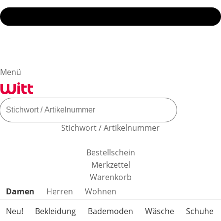
Menü
Stichwort / Artikelnummer
Bestellschein
Merkzettel
Warenkorb
Produktkategorien überspringen
Damen
Herren
Wohnen
Neu!
Bekleidung
Bademoden
Wäsche
Schuhe