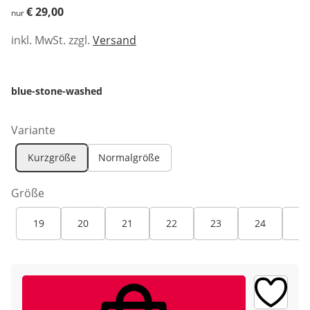
€ 29,00
€ 29,00
nur
inkl. MwSt. zzgl.
Versand
blue-stone-washed
Variante
Kurzgröße
Normalgröße
Größe
19
20
21
22
23
24
25