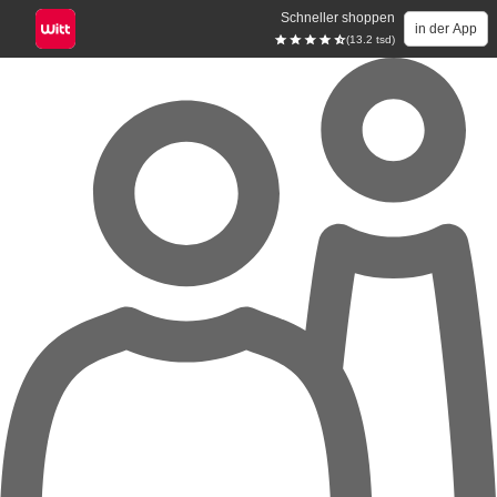
Schneller shoppen
in der App
(13.2 tsd)
Zum Hauptinhalt springen