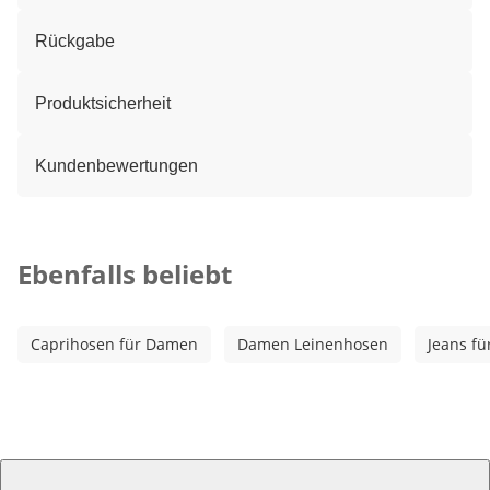
Rückgabe
Produktsicherheit
Kundenbewertungen
Kategorie-Empfehlungen überspringen
Ebenfalls beliebt
Caprihosen für Damen
Damen Leinenhosen
Jeans f