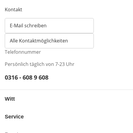
Kontakt
E-Mail schreiben
Öffnet E-Mail-Client
Alle Kontaktmöglichkeiten
Telefonnummer
Persönlich täglich von 7-23 Uhr
Telefonnummer:
0316 - 608 9 608
Öffnet Telefon-Client
Witt
Service