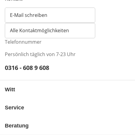
E-Mail schreiben
Öffnet E-Mail-Client
Alle Kontaktmöglichkeiten
Telefonnummer
Persönlich täglich von 7-23 Uhr
Telefonnummer:
0316 - 608 9 608
Öffnet Telefon-Client
Witt
Service
Beratung