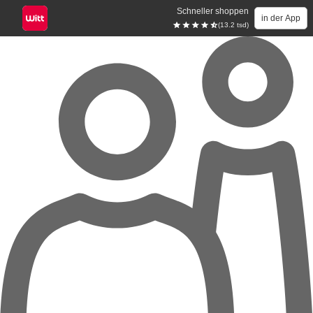
Schneller shoppen
in der App
(13.2 tsd)
Zum Hauptinhalt springen