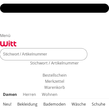
Menü
Stichwort / Artikelnummer
Bestellschein
Merkzettel
Warenkorb
Produktkategorien überspringen
Damen
Herren
Wohnen
Neu!
Bekleidung
Bademoden
Wäsche
Schuhe