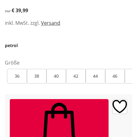
€ 39,99
€ 39,99
nur
inkl. MwSt. zzgl.
Versand
petrol
Größe
36
38
40
42
44
46
48