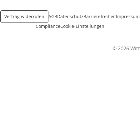
Öffnet in neuem Fenster
Öffnet in neuem Fenster
Öffnet in neuem Fenster
Vertrag widerrufen
AGB
Datenschutz
Barrierefreiheit
Impressum
Compliance
Cookie-Einstellungen
© 2026 Witt