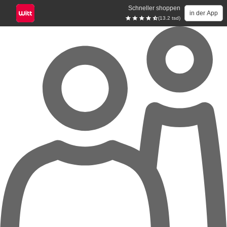
Schneller shoppen
in der App
(13.2 tsd)
Zum Hauptinhalt springen