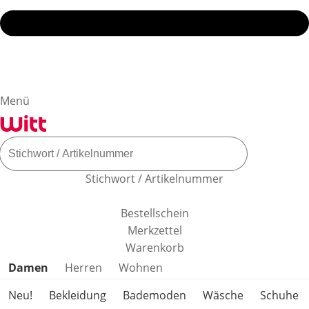
Menü
Stichwort / Artikelnummer
Bestellschein
Merkzettel
Warenkorb
Produktkategorien überspringen
Damen
Herren
Wohnen
Neu!
Bekleidung
Bademoden
Wäsche
Schuhe