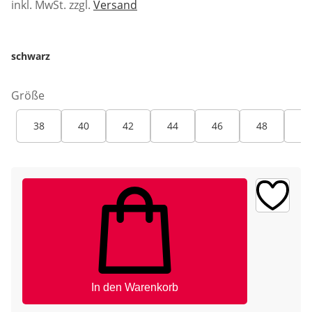
inkl. MwSt. zzgl.
Versand
schwarz
Größe
38
40
42
44
46
48
50
In den Warenkorb