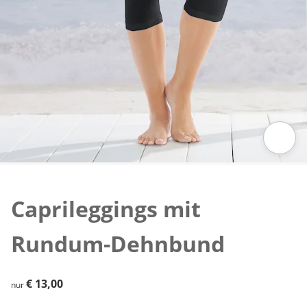
Zum Vergrößern auf das Bild klicken
Caprileggings mit
Rundum-Dehnbund
€ 13,00
€ 13,00
nur